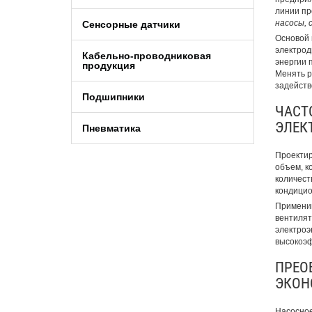
линии пр
насосы, 
Сенсорные датчики
Основой 
электрод
Кабельно-проводниковая
энергии 
продукция
Менять р
задейств
Подшипники
ЧАСТ
ЭЛЕК
Пневматика
Проектир
объем, к
количест
кондицио
Применив
вентилят
электроэ
высокоэф
ПРЕО
ЭКОН
Насосное