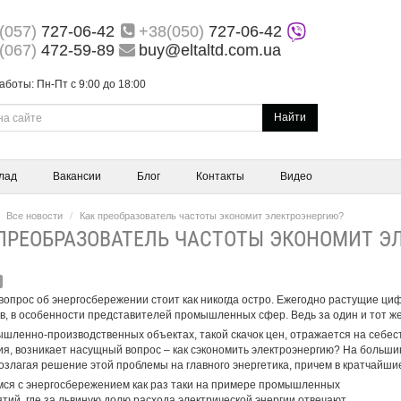
(057)
727-06-42
+38(050)
727-06-42
(067)
472-59-89
buy@eltaltd.com.ua
аботы: Пн-Пт с 9:00 до 18:00
Найти
лад
Вакансии
Блог
Контакты
Видео
Все новости
Как преобразователь частоты экономит электроэнергию?
ПРЕОБРАЗОВАТЕЛЬ ЧАСТОТЫ ЭКОНОМИТ Э
вопрос об энергосбережении стоит как никогда остро. Ежегодно растущие ци
в, в особенности представителей промышленных сфер. Ведь за один и тот же 
шленно-производственных объектах, такой скачок цен, отражается на себест
я, возникает насущный вопрос – как сэкономить электроэнергию? На больши
возлагая решение этой проблемы на главного энергетика, причем в кратчайшие
ся с энергосбережением как раз таки на примере промышленных
тий, где за львиную долю расхода электрической энергии отвечают