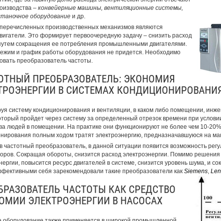
оизводства –
конвейерные машины, вентиляционные системы,
станочное оборудование
и др.
перечисленных производственных механизмов являются
вигатели. Это формирует первоочередную задачу – снизить расход
путем сокращения ее потребления промышленными двигателями.
ежим и график работы оборудования не придется. Необходимо
овать преобразователь частоты.
ОТНЫЙ ПРЕОБРАЗОВАТЕЛЬ: ЭКОНОМИЯ
ТРОЭНЕРГИИ В СИСТЕМАХ КОНДИЦИОНИРОВАНИЯ
уя систему кондиционирования и вентиляции, в каком либо помещении, инже
оторый пройдет через систему за определенный отрезок времени при услови
ва людей в помещении. На практике они функционируют не более чем 10-20% 
нирования полным ходом тратят электроэнергию, предназначавшуюся на м
 частотный преобразователь, в данной ситуации появится возможность рег
оров. Сокращая обороты, снизится расход электроэнергии. Помимо решения
нергии, повысится ресурс двигателей в системе, снизится уровень шума, и сок
фективными себя зарекомендовали такие преобразователи как
Siemens
,
Len
БРАЗОВАТЕЛЬ ЧАСТОТЫ КАК СРЕДСТВО
ОМИИ ЭЛЕКТРОЭНЕРГИИ В НАСОСАХ
 оборудование также применяется в широкой промышленной