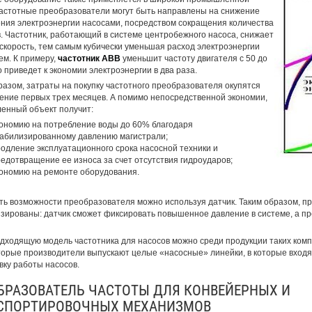
астотные преобразователи могут быть направлены на снижение
ния электроэнергии насосами, посредством сокращения количества
. Частотник, работающий в системе центробежного насоса, снижает
скорость, тем самым кубически уменьшая расход электроэнергии
ем. К примеру,
частотник ABB
уменьшит частоту двигателя с 50 до
о приведет к экономии электроэнергии в два раза.
разом, затраты на покупку частотного преобразователя окупятся
чение первых трех месяцев. А помимо непосредственной экономии,
нный объект получит:
ономию на потребление воды до 60% благодаря
абилизированному давлению магистрали;
одление эксплуатационного срока насосной техники и
едотвращение ее износа за счет отсутствия гидроударов;
ономию на ремонте оборудования.
ь возможности преобразователя можно используя датчик. Таким образом, 
зированы: датчик сможет фиксировать повышенное давление в системе, а пр
дходящую модель частотника для насосов можно среди продукции таких комп
торые производители выпускают целые «насосные» линейки, в которые входя
вку работы насосов.
БРАЗОВАТЕЛЬ ЧАСТОТЫ ДЛЯ КОНВЕЙЕРНЫХ И
СПОРТИРОВОЧНЫХ МЕХАНИЗМОВ