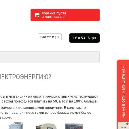
Корзина пуста
и ждет заказов
Валюта (
€
)
1 € = 53.16 грн.
Мы не в сети, напишите нам!
ЛЕКТРОЭНЕРГИЮ?
фры в квитанциях на оплату коммунальных услуг возмущают
расход приходится платить на 50, а то и на 100% больше.
оимости изготавливаемой продукции. В силу такого
нстве предприятиях, такой вопрос формулируют более
 сроки.