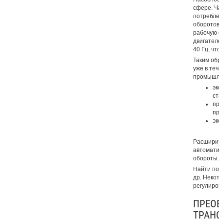
сфере. Ч
потребле
оборотов
рабочую 
двигател
40 Гц, чт
Таким об
уже в те
промышле
эк
ст
пр
пр
эк
Расширит
автомати
обороты.
Найти по
др. Неко
регулиро
ПРЕО
ТРАН