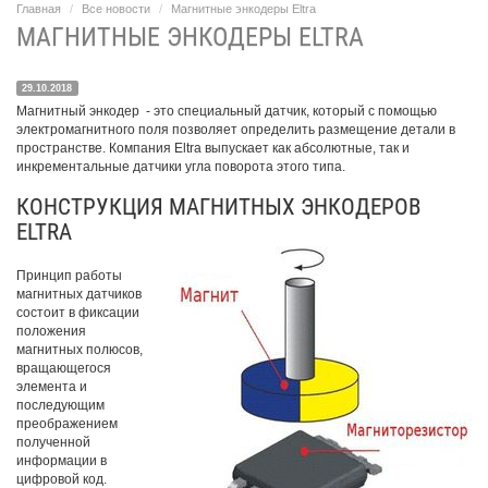
Главная
Все новости
Магнитные энкодеры Eltra
МАГНИТНЫЕ ЭНКОДЕРЫ ELTRA
29.10.2018
Магнитный энкодер - это специальный датчик, который с помощью
электромагнитного поля позволяет определить размещение детали в
пространстве. Компания Eltra выпускает как абсолютные, так и
инкрементальные датчики угла поворота этого типа.
КОНСТРУКЦИЯ МАГНИТНЫХ ЭНКОДЕРОВ
ELTRA
Принцип работы
магнитных датчиков
состоит в фиксации
положения
магнитных полюсов,
вращающегося
элемента и
последующим
преображением
полученной
информации в
цифровой код.