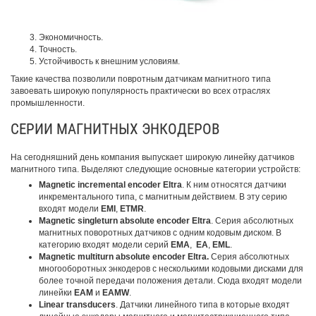
Экономичность.
Точность.
Устойчивость к внешним условиям.
Такие качества позволили повротным датчикам магнитного типа
завоевать широкую популярность практически во всех отраслях
промышленности.
СЕРИИ МАГНИТНЫХ ЭНКОДЕРОВ
На сегодняшний день компания выпускает широкую линейку датчиков
магнитного типа. Выделяют следующие основные категории устройств:
Magnetic incremental encoder Eltra
. К ним относятся датчики
инкрементального типа, с магнитным действием. В эту серию
входят модели
EMI
,
ETMR
.
Magnetic singleturn absolute encoder Eltra
. Серия абсолютных
магнитных поворотных датчиков с одним кодовым диском. В
категорию входят модели серий
EMA
,
EA
,
EML
.
Magnetic multiturn absolute encoder Eltra.
Серия абсолютных
многооборотных энкодеров с несколькими кодовыми дисками для
более точной передачи положения детали. Сюда входят модели
линейки
EAM
и
EAMW
.
Linear transducers
. Датчики линейного типа в которые входят