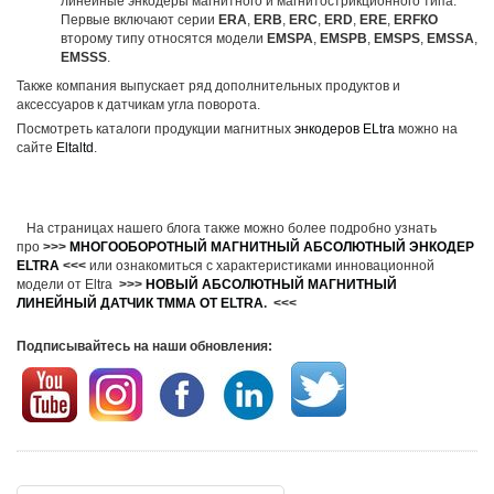
линейные энкодеры магнитного и магнитострикционного типа.
Первые включают серии
ERA
,
ERB
,
ERC
,
ERD
,
ERE
,
ERFКО
второму типу относятся модели
EMSPA
,
EMSPB
,
EMSPS
,
EMSSA
,
EMSSS
.
Также компания выпускает ряд дополнительных продуктов и
аксессуаров к датчикам угла поворота.
Посмотреть каталоги продукции магнитных
энкодеров ELtra
можно на
сайте
Eltaltd
.
На страницах нашего блога также можно более подробно узнать
про
>>>
МНОГООБОРОТНЫЙ МАГНИТНЫЙ АБСОЛЮТНЫЙ ЭНКОДЕР
ELTRA
<<<
или ознакомиться с характеристиками инновационной
модели от Eltra
>>>
НОВЫЙ АБСОЛЮТНЫЙ МАГНИТНЫЙ
ЛИНЕЙНЫЙ ДАТЧИК TMMA ОТ ELTRA
.
<<<
Подписывайтесь на наши обновления: