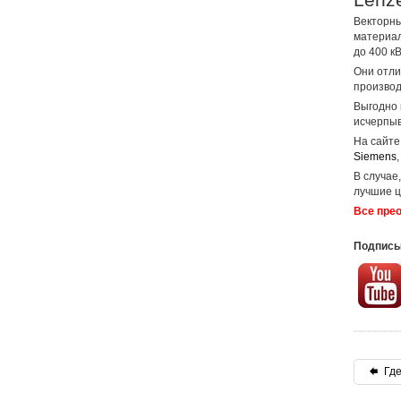
Векторны
материал
до 400 кВ
Они отли
производ
Выгодно 
исчерпыв
На сайте
Siemens
,
В случае
лучшие ц
Все пре
Подписы
Где