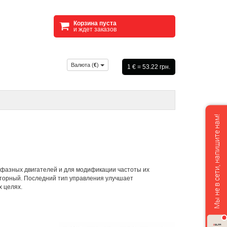
Корзина пуста
и ждет заказов
Валюта (
€
)
1 € = 53.22 грн.
Мы не в сети, напишите нам!
фазных двигателей и для модификации частоты их
кторный. Последний тип управления улучшает
 целях.