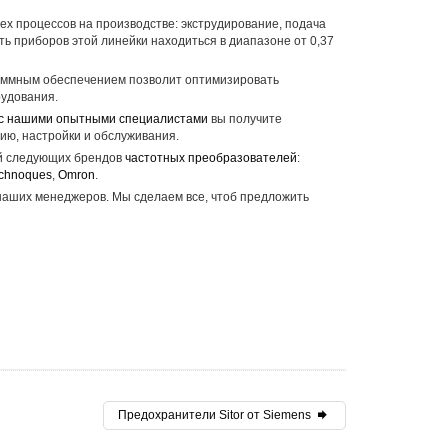
х процессов на производстве: экструдирование, подача
ь приборов этой линейки находиться в диапазоне от 0,37
раммным обеспечением позволит оптимизировать
удования.
с нашими опытными специалистами
вы получите
ию, настройки и обслуживания.
ей следующих брендов
частотных преобразователей
:
echnoques
,
Omron
.
 наших менеджеров. Мы сделаем все, чтоб предложить
Предохранители Sitor от Siemens