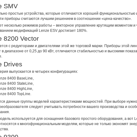
e SMV
ьно простые устройства, которые отличаются хорошей функциональностью и
ти приборы считаются лучшим решением в соотношении «цена-качество».
т несколько режимов работы – векторное управление крутящим моментом и 
ванием модификаций Lenze ESV достигает 180%.
 8200 Vector
тся с редукторами и двигателями этой же торговой марки. Приборы этой лин
 в диапазоне от 0,25 до 90 кВт, отличаются стабильностью и высокими показ
е.
 Drives
ерия выпускается в четырех конфигурациях:
nze 8400 BaseLine,
nze 8400 StateLine,
nze 8400 HighLine,
nze 8400 TopLine.
ся данные группы моделей характеристиками мощностей. При выборе нужно
реобразователя следует учитывать потребности вашего производства и осо
ания.
одель используется для оснащения базового простого оборудования, а вот L
относятся к многофункциональным моделям, которые не только экономят энер
ства.
e 9300