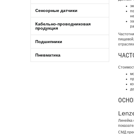
эк
Сенсорные датчики
по
не
за
Кабельно-проводниковая
ра
продукция
Частотни
пищевой,
Подшипники
отраслях
ЧАСТ
Пневматика
Стоимост
м
пр
ко
до
ОСНО
Lenz
Линейка 
показател
СМД прео