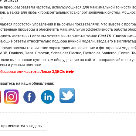
е преобразователи частоты, использующиеся для максимальной точности все
ов, а также для любых горизонтальных транспортировочных систем. Мощност
т.
чаются простотой управления и высокими показателями. Что вместе с прог
ственные процессы и обеспечить максимальную эффективность работы обор
купить частотник Lenze вы можете в интернет-магазине
EltaLTD
.
Связавшись 
ающие ответы относительно подбора нужной модели, ввода его в эксплуатац
 представлены технические характеристики, описание и фотографии модел
ABB
,
Danfoss
,
Delta
,
Emotron
,
Schneider Electric
,
Elettronica Santerno
,
Control T
, если вы не нашли нужное вам оборудование на сайте – запрашивайте его у
ены и условия поставки.
образователи частоты Лензе ЗДЕСЬ ▶▶▶
вайтесь на наши обновления:
 применяются энкодеры.