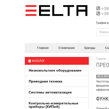
+38
+38
График р
Главная
О компании
Бренды
Ск
Главная
КАТАЛОГ
ПРЕО
Низковольтное оборудование
28.11.2017
Приводная техника
Частотны
вращения
эффектив
Системы автоматизации
ФУНК
Контрольно-измерительные
приборы (КИПиA)
Данный ч