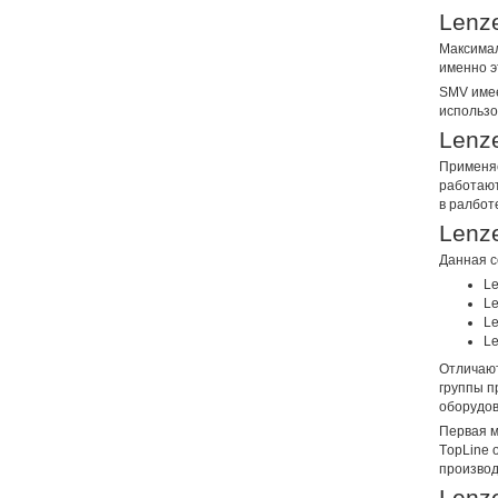
Lenz
Максимал
именно э
SMV имее
использо
Lenze
Применяе
работают
в ралбот
Lenze
Данная с
Le
Le
Le
Le
Отличают
группы п
оборудов
Первая м
TоpLine 
производ
Lenz