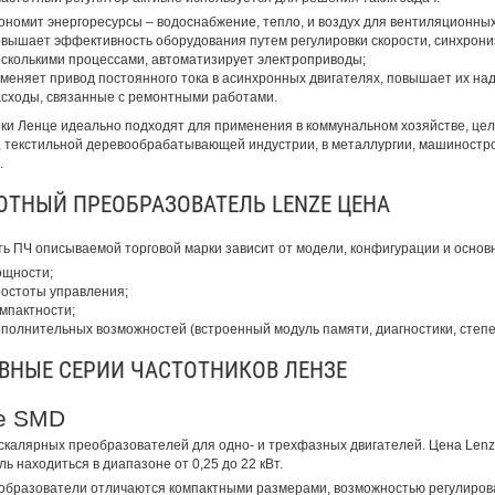
ономит энергоресурсы – водоснабжение, тепло, и воздух для вентиляционных
вышает эффективность оборудования путем регулировки скорости, синхрони
сколькими процессами, автоматизирует электроприводы;
меняет привод постоянного тока в асинхронных двигателях, повышает их на
сходы, связанные с ремонтными работами.
ки Ленце идеально подходят для применения в коммунальном хозяйстве, це
 текстильной деревообрабатывающей индустрии, в металлургии, машиностро
.
ОТНЫЙ ПРЕОБРАЗОВАТЕЛЬ LENZE ЦЕНА
ь ПЧ описываемой торговой марки зависит от модели, конфигурации и основн
ощности;
остоты управления;
мпактности;
полнительных возможностей (встроенный модуль памяти, диагностики, степен
ВНЫЕ СЕРИИ ЧАСТОТНИКОВ ЛЕНЗЕ
e SMD
скалярных преобразователей для одно- и трехфазных двигателей. Цена Len
ь находиться в диапазоне от 0,25 до 22 кВт.
бразователи отличаются компактными размерами, возможностью регулироват