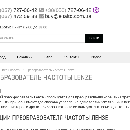
(057)
727-06-42
+38(050)
727-06-42
(067)
472-59-89
buy@eltaltd.com.ua
аботы: Пн-Пт с 9:00 до 18:00
Найти
лад
Вакансии
Блог
Контакты
Видео
Все новости
Преобразователь частоты Lenze
БРАЗОВАТЕЛЬ ЧАСТОТЫ LENZE
й преобразователь Lеnze используется для преобразования колебания трех
. Эти приборы имеют два способа управления двигателями: скалярный и ве
ность моторов и других приборов, которые используются в производственных
ЦИИ ПРЕОБРАЗОВАТЕЛЯ ЧАСТОТЫ ЛЕНЗЕ
астотный регулятор активно используется для решения таких задач: