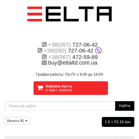
+38(057)
727-06-42
+38(050)
727-06-42
+38(067)
472-59-89
buy@eltaltd.com.ua
График работы: Пн-Пт с 9:00 до 18:00
Корзина пуста
и ждет заказов
Найти
Валюта (
€
)
1 € = 53.16 грн.