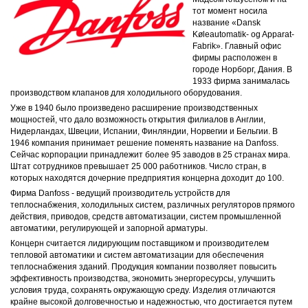
тот момент носила
название «Dansk
Køleautomatik- og Apparat-
Fabrik». Главный офис
фирмы расположен в
городе Норборг, Дания. В
1933 фирма занималась
производством клапанов для холодильного оборудования.
Уже в 1940 было произведено расширение производственных
мощностей, что дало возможность открытия филиалов в Англии,
Нидерландах, Швеции, Испании, Финляндии, Норвегии и Бельгии. В
1946 компания принимает решение поменять название на Danfoss.
Сейчас корпорации принадлежит более 95 заводов в 25 странах мира.
Штат сотрудников превышает 25 000 работников. Число стран, в
которых находятся дочерние предприятия концерна доходит до 100.
Фирма Danfoss - ведущий производитель устройств для
теплоснабжения, холодильных систем, различных регуляторов прямого
действия, приводов, средств автоматизации, систем промышленной
автоматики, регулирующей и запорной арматуры.
Концерн считается лидирующим поставщиком и производителем
тепловой автоматики и систем автоматизации для обеспечения
теплоснабжения зданий. Продукция компании позволяет повысить
эффективность производства, экономить энергоресурсы, улучшить
условия труда, сохранять окружающую среду. Изделия отличаются
крайне высокой долговечностью и надежностью, что достигается путем