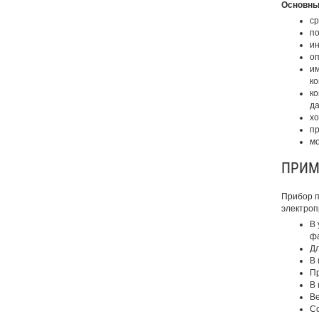
Основным
ср
по
ин
оп
им
к
ко
да
хо
пр
мо
ПРИМ
Прибор п
электроп
В 
фа
Дл
В 
Пр
В 
Ве
Со