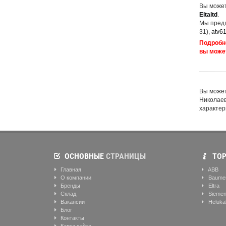
Вы может
Eltaltd
.
Мы предл
31),
atv6
Подробне
вы може
Вы можете
Николаев
характер
ОСНОВНЫЕ
СТРАНИЦЫ
ТОР
Главная
ABB
О компании
Baume
Бренды
Eltra
Склад
Sieme
Вакансии
Heluka
Блог
Контакты
Карта сайта