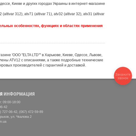
Одессе, Киеве и других городах Украины в интернет-магазине
 (altivar 312), atv71 (altivar 71), atv32 (altivar 32), atv31 (altivar
тельных особенностях, функциях и областях применения
азине 'ООО "ELTA LTD"'' в Харькове, Киеве, Одессе, Львове,
влены ATV12 с описаниями, а также подробные технические
ровых производителей с гарантией и доставкой.
Закажите
звонок
Я
ИНФОРМАЦИЯ
: 09:00-18:00
06-42
) 727-06-42, (067) 472-59-89
рьков, ул. Чкалова 2
m.ua