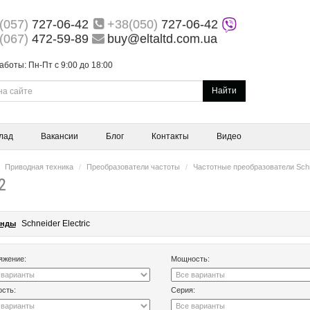
(057)
727-06-42
+38(050)
727-06-42
(067)
472-59-89
buy@eltaltd.com.ua
аботы: Пн-Пт с 9:00 до 18:00
Найти
лад
Вакансии
Блог
Контакты
Видео
Приводная техника
Преобразователи частоты
Частотные преобразователи Sch
2
Schneider Electric
енды
яжение:
Мощность:
сть:
Серия: