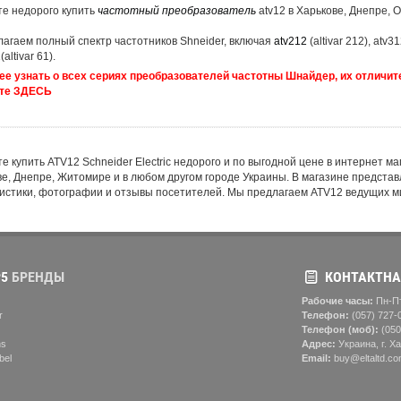
е недорого купить
частотный преобразователь
atv12 в Харькове, Днепре, 
агаем полный спектр частотников Shneider, включая
atv212
(altivar 212), atv312
1
(altivar 61).
е узнать о всех сериях преобразователей частотны Шнайдер, их отличи
те
ЗДЕСЬ
 купить ATV12 Schneider Electric недорого и по выгодной цене в интернет маг
е, Днепре, Житомире и в любом другом городе Украины. В магазине предста
истики, фотографии и отзывы посетителей. Мы предлагаем ATV12 ведущих ми
5
БРЕНДЫ
КОНТАКТНА
Рабочие часы:
Пн-Пт
r
Телефон:
(057) ‎727-
Телефон (моб):
(050
ns
Адрес:
Украина, г. Ха
bel
Email:
buy@eltaltd.co