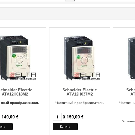
chneider Electric
Schneider Electric
Schn
ATV12H018M2
ATV12H037M2
A
отный преобразователь
Частотный преобразователь
Частотны
140,00
€
150,00
€
X
X
Уточнит