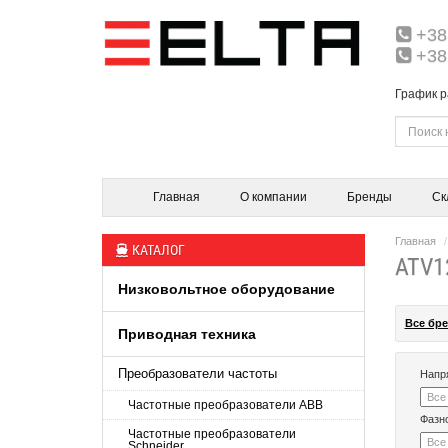
+38
+38
График р
Главная
О компании
Бренды
Ск
Главная
КАТАЛОГ
ATV1
Низковольтное оборудование
Все бр
Приводная техника
Преобразователи частоты
Напр
Частотные преобразователи ABB
Фазно
Частотные преобразователи
Schneider