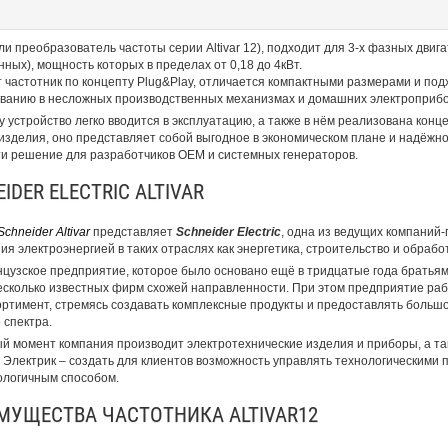
ли преобразователь частоты серии Altivar 12), подходит для 3-х фазных двиг
нных), мощность которых в пределах от 0,18 до 4кВт.
 частотник по концепту Plug&Play, отличается компактными размерами и под
ванию в несложных производственных механизмах и домашних электроприбо
у устройство легко вводится в эксплуатацию, а также в нём реализована конц
 изделия, оно представляет собой выгодное в экономическом плане и надёжно
ти решение для разработчиков ОЕМ и системных генераторов.
IDER ELECTRIC ALTIVAR
Schneider Altivar
представляет
Schneider Electric
, одна из ведущих компаний
ия электроэнергией в таких отраслях как энергетика, строительство и обрабо
цузское предприятие, которое было основано ещё в тридцатые года братьям
есколько известных фирм схожей направленности. При этом предприятие рабо
ортимент, стремясь создавать комплексные продукты и предоставлять большо
 спектра.
й момент компания производит электротехнические изделия и приборы, а так
Электрик – создать для клиентов возможность управлять технологическими 
ологичным способом.
МУЩЕСТВА ЧАСТОТНИКА ALTIVAR12