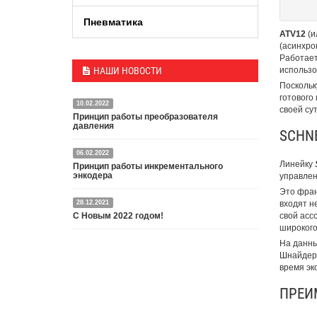
Пневматика
ATV12
(и
(асинхро
Работает
НАШИ НОВОСТИ
использо
Поскольк
готового
10.02.2022
своей су
Принцип работы преобразователя
давления
SCHNE
06.02.2022
Датчик или преобразователь давления — это
Линейку
Принцип работы инкрементального
специальное устройство, преобразующее
энкодера
управлен
давление среды в пропорциональный
электрический сигнал.
Это фран
28.12.2021
входят н
Энкодер представляет собой специальный датчик,
Подробнее
С Новым 2022 годом!
свой асс
преобразующий угловое перемещение в
широкого
электрический сигнал.
На данны
С Новым 2022 годом и Рождеством Христовым,
Подробнее
Шнайдер 
дорогие друзья и партнёры!
время эк
Подробнее
ПРЕИ