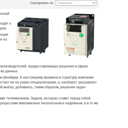
Сортировать по:
ателей
ходит к
рах.
епция
е по
-производителей, предоставляющих решения в сфере
тка данных.
и Шнейдер. К настоящему времени в структуру компании
тает не на узкую специализацию, а, наоборот, расширяет
й выбор, добиваясь, таким образом, решения задач
же телемеханику. Задача, которую ставит перед собой
процессами максимально безопасным и надёжным, и в то же