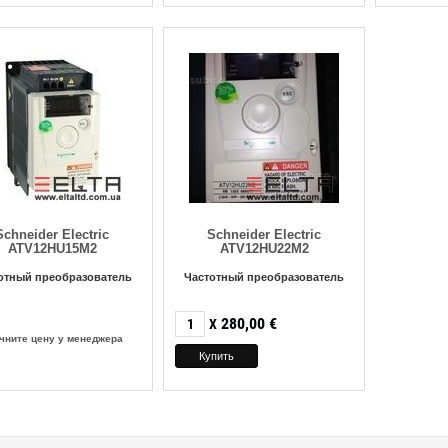
Schneider Electric
Schneider Electric
ATV12HU15M2
ATV12HU22M2
отный преобразователь
Частотный преобразователь
280,00
€
X
чните цену у менеджера