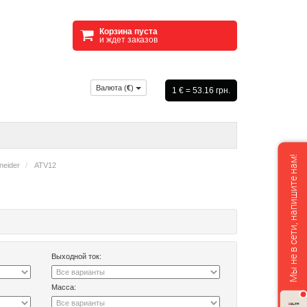
Корзина пуста
и ждет заказов
Валюта (
€
)
1 € = 53.16 грн.
Мы не в сети, напишите нам!
neider
ATV12
Выходной ток:
Масса: