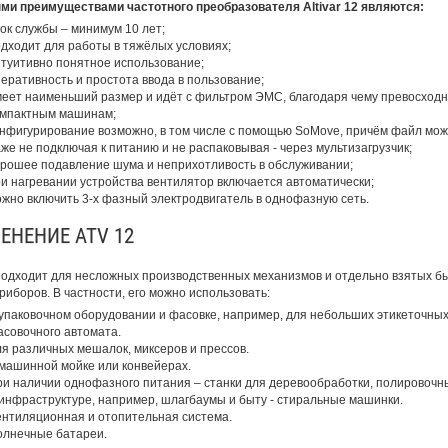
и преимуществами частотного преобразователя Altivar 12 являются:
ок службы – минимум 10 лет;
дходит для работы в тяжёлых условиях;
туитивно понятное использование;
еративность и простота ввода в пользование;
еет наименьший размер и идёт с фильтром ЭМС, благодаря чему превосходн
омпактным машинам;
нфигурирование возможно, в том числе с помощью SoMove, причём файл мож
же не подключая к питанию и не распаковывая - через мультизагрузчик;
рошее подавление шума и неприхотливость в обслуживании;
и нагревании устройства вентилятор включается автоматически;
жно включить 3-х фазный электродвигатель в однофазную сеть.
ЕНЕНИЕ ATV 12
одходит для несложных производственных механизмов и отдельно взятых б
риборов. В частности, его можно использовать:
упаковочном оборудовании и фасовке, например, для небольших этикеточны
совочного автомата.
я различных мешалок, миксеров и прессов.
машинной мойке или конвейерах.
и наличии однофазного питания – станки для деревообработки, полировочн
инфраструктуре, например, шлагбаумы и быту - стиральные машинки.
нтиляционная и отопительная система.
лнечные батареи.