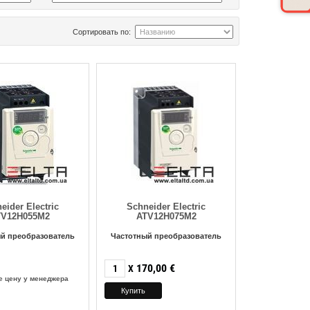
Сортировать по:
eider Electric
Schneider Electric
TV12H055M2
ATV12H075M2
й преобразователь
Частотный преобразователь
170,00
€
X
е цену у менеджера