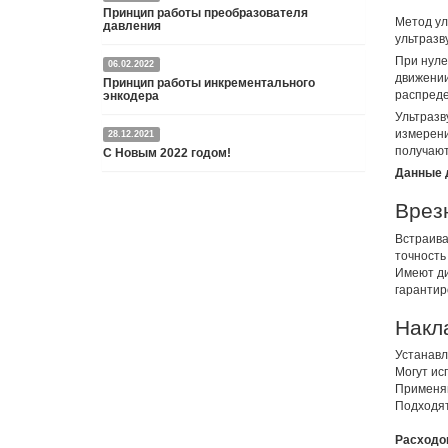
Принцип работы преобразователя
Метод ул
давления
ультразв
При нуле
06.02.2022
Датчик или преобразователь давления — это
движении
Принцип работы инкрементального
специальное устройство, преобразующее
распреде
энкодера
давление среды в пропорциональный
электрический сигнал.
Ультразв
измерени
28.12.2021
Энкодер представляет собой специальный датчик,
Подробнее
получают
С Новым 2022 годом!
преобразующий угловое перемещение в
электрический сигнал.
Данные 
С Новым 2022 годом и Рождеством Христовым,
Подробнее
Врез
дорогие друзья и партнёры!
Встраива
Подробнее
точность
Имеют ди
гарантир
Накл
Устанавл
Могут ис
Применяю
Подходят
Расходом