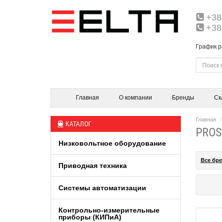
+38
+38
График р
Главная
О компании
Бренды
Ск
Главная
КАТАЛОГ
PROS
Низковольтное оборудование
Все бр
Приводная техника
Системы автоматизации
Контрольно-измерительные
приборы (КИПиA)