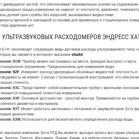
т движущихся частей, что обеспечивает минимальные усилия на содержание 
однородных средах измерение не зависит от плотности, давления, температу
ень долгий срок службы без коррозий, вызываемых жидкостями;
рианты врезной и накладной установки для временных и стационарных изме
тери давления нет.
 УЛЬТРАЗВУКОВЫХ РАСХОДОМЕРОВ ЭНДРЕСС ХА
 E+H производит следующие виды датчиков расхода ультразвукового типа, 
оторые вы сможете в интернет-магазине
eltaltd
:
osonic 91W
. Прибор можно настраивать на месте, функция быстрого старта,
станционное управление. Предназначены для измерения воды.
osonic
92F
. Измеряет расход однородных объемных жидкостей, плотность и
оводимость не влияет. Сенсор с полнопроходной конструкцией, что обеспечи
льшую точность.
osonic 93C
. Представляет собой измерительную трубку с врезными сенсорам
личаются повышенной точностью измерения.
osonic 93P
. Основное достоинство - простой монтаж. Применяются на трубах
зличного диаметра и материала.
osonic 93T
. Может работать автономно с питанием от аккумуляторов. Есть ф
нкция диагностики.
osonic 93W.
Используется для бесконтактного определения расхода воды.
ет магазине компании Элта ЛТД Вы можете выгодно купить все серии ультразв
, Днепре, Одессе, Житомире, Львове, Киеве, и в любом городе Украины: prosonic