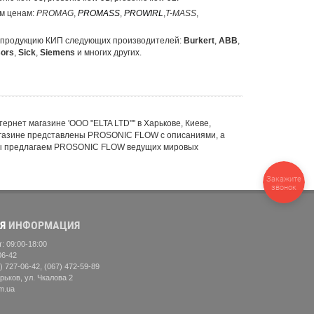
м ценам:
PROMAG
,
PROMASS
,
PROWIRL
,
T-MASS
,
на продукцию КИП следующих производителей:
Burkert
,
ABB
,
ors
,
Sick
,
Siemens
и многих других.
нет магазине 'ООО "ELTA LTD"'' в Харькове, Киеве,
магазине представлены PROSONIC FLOW с описаниями, а
 Мы предлагаем PROSONIC FLOW ведущих мировых
Закажите
звонок
Я
ИНФОРМАЦИЯ
: 09:00-18:00
06-42
) 727-06-42, (067) 472-59-89
рьков, ул. Чкалова 2
m.ua