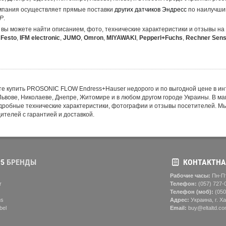
пания осуществляет прямые поставки
других датчиков Эндресс
по наилучши
P
.
 вы можете найти описанием, фото, технические характеристики и отзывы 
,
Festo
,
IFM electronic
,
JUMO
,
Omron
,
MIYAWAKI
,
Pepperl+Fuchs
,
Rechner Sens
е купить PROSONIC FLOW Endress+Hauser недорого и по выгодной цене в интер
Львове, Николаеве, Днепре, Житомире и в любом другом городе Украины. В 
дробные технические характеристики, фотографии и отзывы посетителей.
ителей с гарантией и доставкой.
5
БРЕНДЫ
КОНТАКТНА
Рабочие часы:
Пн-Пт
r
Телефон:
(057) ‎727-
Телефон (моб):
(050
ns
Адрес:
Украина, г. Ха
bel
Email:
buy@eltaltd.co