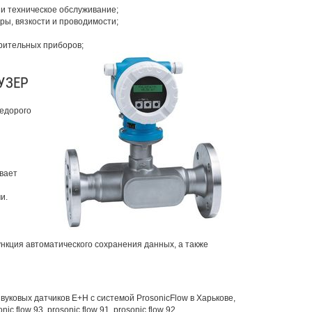
и техническое обслуживание;
ры, вязкости и проводимости;
рительных приборов;
УЗЕР
недорого
вает
и.
ункция автоматического сохранения данных, а также
уковых датчиков E+H с системой ProsonicFlow в Харькове,
 flow 93, prosonic flow 91, prosonic flow 92.