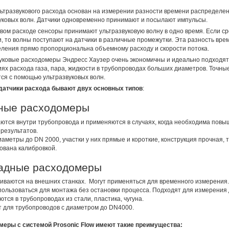
ьтразвукового расхода основан на измерении разности времени распределе
уковых волн. Датчики одновременно принимают и посылают импульсы.
вом расходе сенсоры принимают ультразвуковую волну в одно время. Если ср
, то волны поступают на датчики в различные промежутки. Эта разность вре
ления прямо пропорциональна объемному расходу и скорости потока.
уковые расходомеры Эндресс Хаузер очень экономичны и идеально подходят
ях расхода газа, пара, жидкости в трубопроводах больших диаметров. Точны
ся с помощью ультразвуковых волн.
датчики расхода бывают двух основных типов
:
ные расходомеры
ются внутри трубопровода и применяются в случаях, когда необходима пов
 результатов.
аметры до DN 2000, участки у них прямые и короткие, конструкция прочная, 
ована калибровкой.
адные расходомеры
иваются на внешних станках. Могут применяться для временного измерения.
пользоваться для монтажа без остановки процесса. Подходят для измерения 
тся в трубопроводах из стали, пластика, чугуна.
 для трубопроводов с диаметром до DN4000.
еры с системой Prosonic Flow имеют такие преимущества: