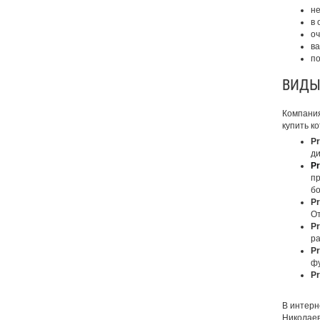
не
в 
оч
ва
по
ВИДЫ
Компания
купить к
Pr
ди
Pr
пр
бо
Pr
От
Pr
ра
Pr
фу
Pr
В интерн
Николаеве