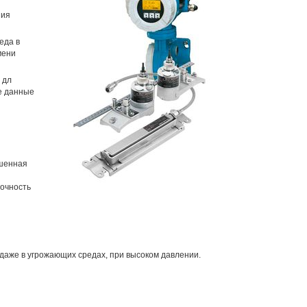
ния
еда в
мени
 дл
е данные
ышенная
точность
даже в угрожающих средах, при высоком давлении.