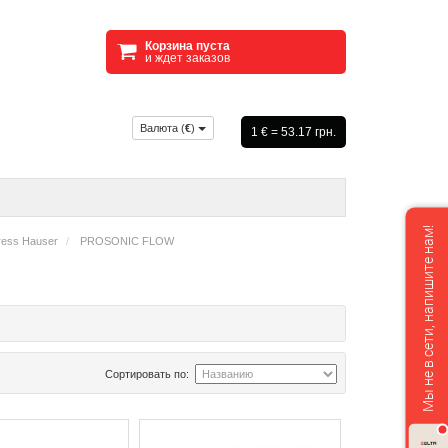
Корзина пуста
и ждет заказов
Валюта (
€
)
1 € = 53.17 грн.
Мы не в сети, напишите нам!
ess Hauser
PROSONIC FLOW
Сортировать по: