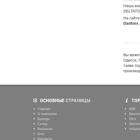
Наша ком
DELTATO
На сайте
Danfoss
Вы может
Одессе, 
также по
производ
ОСНОВНЫЕ
СТРАНИЦЫ
ТОР
Главная
ABB
О компании
Baume
Бренды
Eltra
Склад
Sieme
Вакансии
Heluka
Блог
Контакты