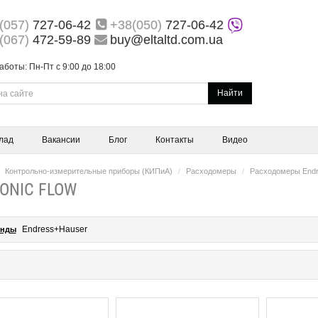
(057)
727-06-42
+38(050)
727-06-42
(067)
472-59-89
buy@eltaltd.com.ua
аботы: Пн-Пт с 9:00 до 18:00
Найти
лад
Вакансии
Блог
Контакты
Видео
Контрольно-измерительные приборы (КИПиA)
Расходомеры
Расходомеры Endr
ONIC FLOW
Endress+Hauser
енды