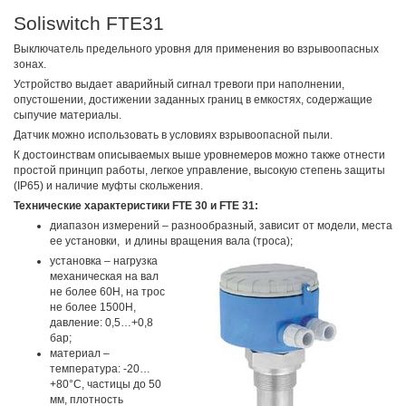
Soliswitch FTE31
Выключатель предельного уровня для применения во взрывоопасных
зонах.
Устройство выдает аварийный сигнал тревоги при наполнении,
опустошении, достижении заданных границ в емкостях, содержащие
сыпучие материалы.
Датчик можно использовать в условиях взрывоопасной пыли.
К достоинствам описываемых выше уровнемеров можно также отнести
простой принцип работы, легкое управление, высокую степень защиты
(IP65) и наличие муфты скольжения.
Технические характеристики FTE 30 и FTE 31:
диапазон измерений – разнообразный, зависит от модели, места
ее установки, и длины вращения вала (троса);
установка – нагрузка
механическая на вал
не более 60Н, на трос
не более 1500Н,
давление: 0,5…+0,8
бар;
материал –
температура: -20…
+80°С, частицы до 50
мм, плотность