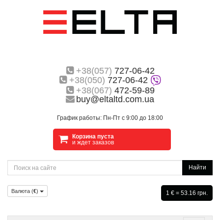
+38(057)
727-06-42
+38(050)
727-06-42
+38(067)
472-59-89
buy@eltaltd.com.ua
График работы: Пн-Пт с 9:00 до 18:00
Корзина пуста
и ждет заказов
Найти
Валюта (
€
)
1 € = 53.16 грн.