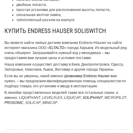
двойные лопасти,
простая установка для расположения высоты лопасти,
сигнальная желтая лампа,
трёхполюсный разъем на корпусе.
КУПИТЬ ENDRESS HAUSER SOLISWITCH
Вы можете найти любые датчики компании Endress+Hauser на сайте
интернет-магазина ООО «
ELTALTD
» города Харьков. Их модельный ряд
очень обширен. Запрашивайте нужный код у менеджера – мы
предоставим вам лучшие цены и условия поставки.
Наша компания осуществит доставку в Киев, Днепропетровск, Одессу,
Запорожье, Николаев, Львов, Житомир и другие города Украины.
Если вы не уверены, какой именно
уровнемер Endress Hauser
вам
нужен, – мы предлагаем квалифицированную помощь специалистов по
подбору товара, его установке и вводу в эксплуатацию.
В линейке представленных моделей также все остальные серии, а
именно:
LIQUIPHANT
,
LEVELFLEX
,
LIQUICAP
,
SOLIPHANT
,
MICROPILOT
,
PROSONIC
,
SOLICAP
,
MINICAP
.