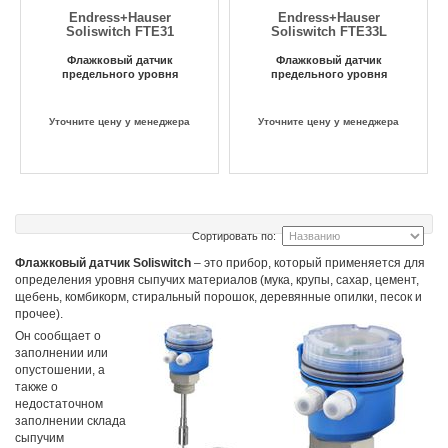
Endress+Hauser
Endress+Hauser
Soliswitch FTE31
Soliswitch FTE33L
Флажковый датчик
Флажковый датчик
предельного уровня
предельного уровня
Уточните цену у менеджера
Уточните цену у менеджера
Сортировать по:
Флажковый датчик Soliswitch
– это прибор, который применяется для
определения уровня сыпучих материалов (мука, крупы, сахар, цемент,
щебень, комбикорм, стиральный порошок, деревянные опилки, песок и
прочее).
Он сообщает о
заполнении или
опустошении, а
также о
недостаточном
заполнении склада
сыпучим