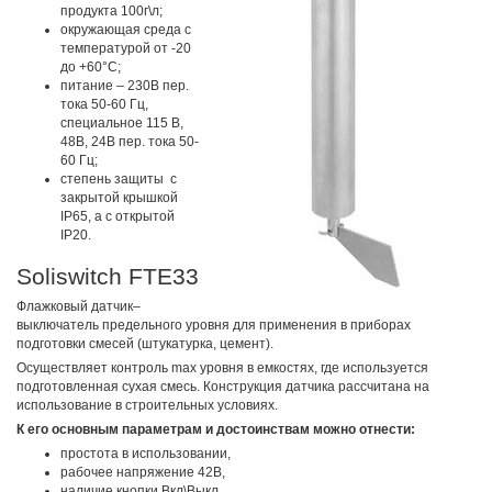
продукта 100г\л;
окружающая среда с
температурой от -20
до +60°С;
питание – 230В пер.
тока 50-60 Гц,
специальное 115 В,
48В, 24В пер. тока 50-
60 Гц;
степень защиты с
закрытой крышкой
IP65, а с открытой
IP20.
Soliswitch FTE33
Флажковый датчик–
выключатель предельного уровня для применения в приборах
подготовки смесей (штукатурка, цемент).
Осуществляет контроль max уровня в емкостях, где используется
подготовленная сухая смесь. Конструкция датчика рассчитана на
использование в строительных условиях.
К его основным параметрам и достоинствам можно отнести:
простота в использовании,
рабочее напряжение 42В,
наличие кнопки Вкл\Выкл,