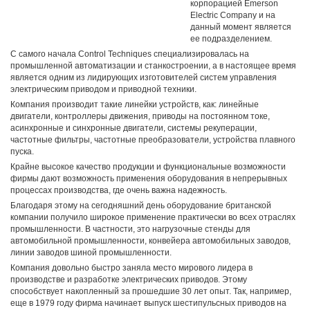
корпорацией Emerson
Electric Company и на
данный момент является
ее подразделением.
С самого начала Control Techniques специализировалась на
промышленной автоматизации и станкостроении, а в настоящее время
является одним из лидирующих изготовителей систем управления
электрическим приводом и приводной техники.
Компания производит такие линейки устройств, как: линейные
двигатели, контроллеры движения, приводы на постоянном токе,
асинхронные и синхронные двигатели, системы рекуперации,
частотные фильтры, частотные преобразователи, устройства плавного
пуска.
Крайне высокое качество продукции и функциональные возможности
фирмы дают возможность применения оборудования в непрерывных
процессах производства, где очень важна надежность.
Благодаря этому на сегодняшний день оборудование британской
компании получило широкое применение практически во всех отраслях
промышленности. В частности, это нагрузочные стенды для
автомобильной промышленности, конвейера автомобильных заводов,
линии заводов шиной промышленности.
Компания довольно быстро заняла место мирового лидера в
производстве и разработке электрических приводов. Этому
способствует накопленный за прошедшие 30 лет опыт. Так, например,
еще в 1979 году фирма начинает выпуск шестипульсных приводов на