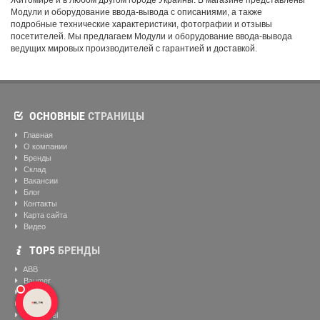
Житомире и в любом другом городе Украины. В магазине представлены
Модули и оборудование ввода-вывода с описаниями, а также
подробные технические характеристики, фотографии и отзывы
посетителей. Мы предлагаем Модули и оборудование ввода-вывода
ведущих мировых производителей с гарантией и доставкой.
ОСНОВНЫЕ
СТРАНИЦЫ
Главная
О компании
Бренды
Склад
Вакансии
Блог
Контакты
Карта сайта
Видео
ТОР5
БРЕНДЫ
ABB
Baumer
Eltra
Siemens
Helukabel