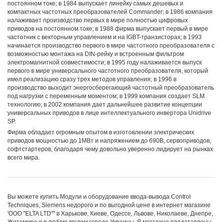
постоянном токе; в 1984 выпускает линейку самых дешевых и
компактных частотных преобразователей Commander; в 1986 компания
налаживает производство первых в мире полностью цифровых
приводов на постоянном токе; в 1988 фирма выпускает первый в мире
частотник с векторным управлением и на IGBT-транзисторах; в 1993
начинается производство первого в мире частотного преобразователя с
возможностью монтажа на DIN-рейку и встроенным фильтром
электромагнитной совместимости; в 1995 году налаживается выпуск
первого в мире универсального частотного преобразователя, который
имел реализацию сразу трех методов управления; в 1996 в
производство выходит энергосберегающий частотный преобразователь
под нагрузки с переменным моментом; в 1999 компания создает SLM
технологию; в 2002 компания дает дальнейшее развитие концепции
универсальных приводов в лице интеллектуального инвертора Unidrive
SP.
Фирма обладает огромным опытом в изготовлении электрических
приводов мощностью до 1МВт и напряжением до 690В, сервоприводов,
софтстартеров, благодаря чему довольно уверенно лидирует на рынках
всего мира.
Вы можете купить Модули и оборудование ввода-вывода Control
Techniques, Siemens недорого и по выгодной цене в интернет магазине
'ООО "ELTA LTD"'' в Харькове, Киеве, Одессе, Львове, Николаеве, Днепре,