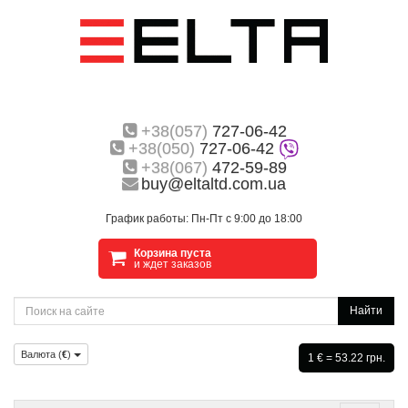
+38(057)
727-06-42
+38(050)
727-06-42
+38(067)
472-59-89
buy@eltaltd.com.ua
График работы: Пн-Пт с 9:00 до 18:00
Корзина пуста
и ждет заказов
Найти
Валюта (
€
)
1 € = 53.22 грн.