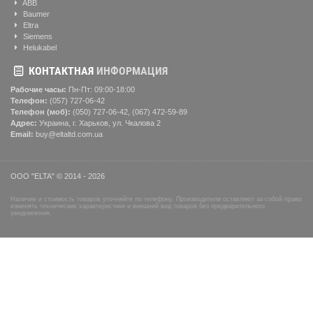
ABB
Baumer
Eltra
Siemens
Helukabel
КОНТАКТНАЯ
ИНФОРМАЦИЯ
Рабочие часы:
Пн-Пт: 09:00-18:00
Телефон:
(057) ‎727-06-42
Телефон (моб):
(050) 727-06-42, (067) 472-59-89
Адрес:
Украина, г. Харьков, ул. Чкалова 2
Email:
buy@eltaltd.com.ua
ООО "ELTA" © 2014 - 2026
Наличие и стоимость товаров уточняйте по телефону. Производители оставляют за собой право
изменять технические характеристики и внешний вид товаров без предварительного
уведомления.