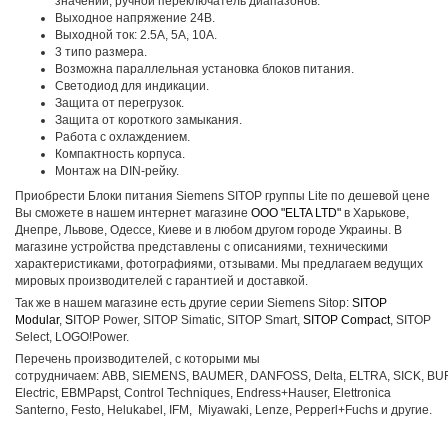
значений, ручной переключатель диапазонов.
Выходное напряжение 24В.
Выходной ток: 2.5А, 5А, 10А.
3 типо размера.
Возможна параллельная установка блоков питания.
Светодиод для индикации.
Защита от перегрузок.
Защита от короткого замыкания.
Работа с охлаждением.
Компактность корпуса.
Монтаж на DIN-рейку.
Приобрести Блоки питания Siemens SITOP группы Lite по дешевой цене
Вы сможете в нашем интернет магазине
ООО "ELTA LTD"
в Харькове,
Днепре, Львове, Одессе, Киеве и в любом другом городе Украины. В
магазине устройства представлены с описаниями, техническими
характеристиками, фотографиями, отзывами. Мы предлагаем ведущих
мировых производителей с гарантией и доставкой.
Так же в нашем магазине есть другие серии Siemens Sitop:
SITOP
Modular
,
S
ITOP Power, SITOP Simatic, SITOР Smart,
SITOP Compact
, SITOP
Select, LOGO!Power.
Перечень производителей, с которыми мы
сотрудничаем: ABB, SIEMENS, BAUMER, DANFOSS, Delta, ELTRA, SICK, BU
Electric, EBMPapst, Control Techniques, Endress+Hauser, Elettronica
Santerno, Festo, Helukabel, IFM, Miyawaki, Lenze, Pepperl+Fuchs и другие.