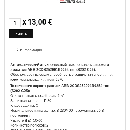
13,00
€
X
Информация
Автоматический двухполюсный выключатель широкого
действия ABB 2CDS252001R0254 тип (S202-C25).
Обеспечивает высокую способность ограничения энергии при
коротком замыкании. Iном=25А.
Технические характеристики ABB 2CDS252001R0254 тип
(S202-C25):
Отключающая способность: 6 кА
Защитная степень: IP 20
Класс защиты: С
Номинальное напряжение: В 230/400 переменный, 60 В
постоянный
Частота (Гц): 50-60
Количнство полюсов: 2