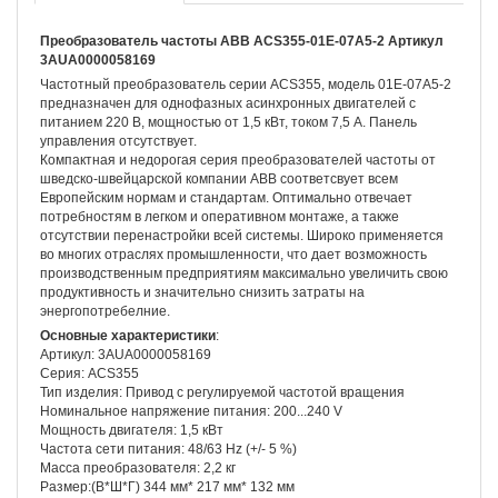
Преобразователь частоты ABB ACS355-01E-07A5-2 Артикул
3AUA0000058169
Частотный преобразователь серии ACS355, модель 01E-07A5-2
предназначен для однофазных асинхронных двигателей с
питанием 220 В, мощностью от 1,5 кВт, током 7,5 А. Панель
управления отсутствует.
Компактная и недорогая серия преобразователей частоты от
шведско-швейцарской компании ABB соответсвует всем
Европейским нормам и стандартам. Оптимально отвечает
потребностям в легком и оперативном монтаже, а также
отсутствии перенастройки всей системы. Широко применяется
во многих отраслях промышленности, что дает возможность
производственным предприятиям максимально увеличить свою
продуктивность и значительно снизить затраты на
энергопотребелние.
Основные характеристики
:
Артикул: 3AUA0000058169
Серия: ACS355
Тип изделия: Привод с регулируемой частотой вращения
Номинальное напряжение питания: 200...240 V
Мощность двигателя: 1,5 кВт
Частота сети питания: 48/63 Hz (+/- 5 %)
Масса преобразователя: 2,2 кг
Размер:(В*Ш*Г) 344 мм* 217 мм* 132 мм