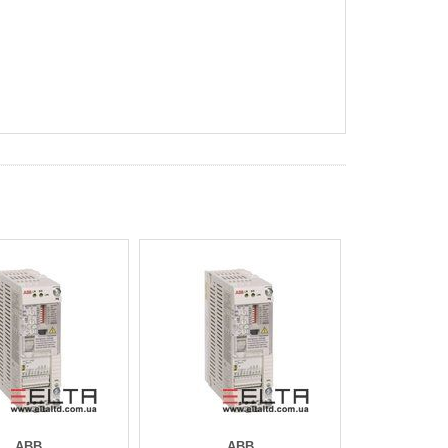
ABB
ABB