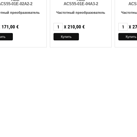
ACS55-01E-02A2-2
ACS55-01E-04A3-2
ACS5
отный преобразователь
Частотный преобразователь
Частотны
171,00
€
210,00
€
27
X
X
X