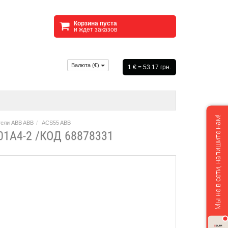
Корзина пуста
и ждет заказов
Валюта (
€
)
1 € = 53.17 грн.
Мы не в сети, напишите нам!
тели ABB ABB
ACS55 ABB
1A4-2 /КОД 68878331