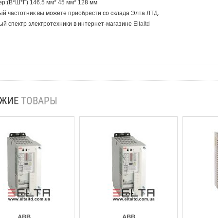
р:(В*Ш*Г) 146.5 мм* 45 мм* 128 мм
й частотник вы можете приобрести со склада Элта ЛТД.
й спектр электротехники в интернет-магазине
Eltaltd
ОЖИЕ
ТОВАРЫ
ABB
ABB