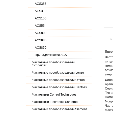
ACS355
ACS310
ACS150
ACS55
ACS800
ACS880
ACS850
Прео
Принадлежности ACS
Част
питан
Частотные преобразователи
Schneider
компа
возмо
Частотные преобразователи Lenze
энерг
Частотные преобразователи Omron
Осно
Артик
Частотные преобразователи Danfoss
Сери
Тип и
Частотники Control Techniques
Номин
Мощно
Частотники Elettronica Santerno
Часто
Частотный преобразователь Siemens
Масса