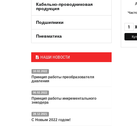
Кабельно-проводниковая
продукция
Част
Подшипники
Пневматика
НАШИ НОВОСТИ
10.02.2022
Принцип работы преобразователя
давления
06.02.2022
Датчик или преобразователь давления — это
Принцип работы инкрементального
специальное устройство, преобразующее
энкодера
давление среды в пропорциональный
электрический сигнал.
28.12.2021
Энкодер представляет собой специальный датчик,
Подробнее
С Новым 2022 годом!
преобразующий угловое перемещение в
электрический сигнал.
С Новым 2022 годом и Рождеством Христовым,
Подробнее