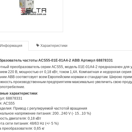
Информация
Характеристики
бразователь частоты ACS55-01E-01A4-2 ABB Артикул 68878331
отный преобразователь серии ACS55, модель 01E-01A4-2 предназначен для
ием 220 В, мощностью от 0,18 кВт, током 1,4А. Компактная и недорогая сер
нии ABB соответсвует всем Европейским нормам и стандартам. Широко прим
жность производственным предприятиям максимально увеличить свою продук
опотребелние.
вные характеристики
:
ул: 68878331
я: ACS55
зделия: Привод с регулируемой частотой вращения
альное напряжение питания: 200...240 V (- 15...10 %)
сть двигателя: 0,18 кВт
та сети питания: 48/63 Hz (+/- 5 %)
 преобразователя: 0,65 кг