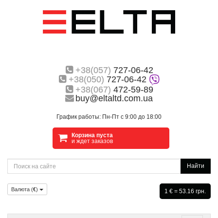
+38(057)
727-06-42
+38(050)
727-06-42
+38(067)
472-59-89
buy@eltaltd.com.ua
График работы: Пн-Пт с 9:00 до 18:00
Корзина пуста
и ждет заказов
Найти
Валюта (
€
)
1 € = 53.16 грн.