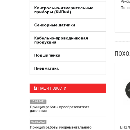
Реком
Контрольно-измерительные
Полны
приборы (КИПиA)
Сенсорные датчики
Кабельно-проводниковая
продукция
ПОХ
Подшипники
Пневматика
НАШИ НОВОСТИ
10.02.2022
Принцип работы преобразователя
давления
06.02.2022
Датчик или преобразователь давления — это
EH17
Принцип работы инкрементального
специальное устройство, преобразующее