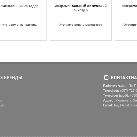
рементальный энкодер
Инкрементальный оптический
Инкреме
энкодер
чните цену у менеджера
Уточните цену у менеджера
Уточнит
5
БРЕНДЫ
КОНТАКТНА
Рабочие часы:
Пн-Пт
r
Телефон:
(057) ‎727-
Телефон (моб):
(050
ns
Адрес:
Украина, г. Ха
bel
Email:
buy@eltaltd.co