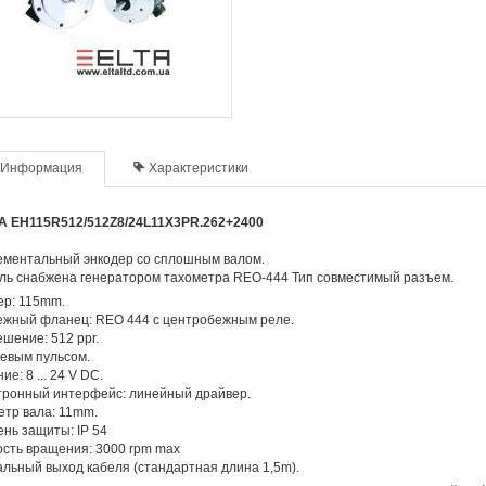
Информация
Характеристики
A EH115R512/512Z8/24L11X3PR.262+2400
ементальный энкодер со сплошным валом.
ль снабжена генератором тахометра REO-444 Тип совместимый разъем.
ер: 115mm.
ежный фланец: REO 444 с центробежным реле.
шение: 512 ppr.
евым пульсом.
ие: 8 ... 24 V DC.
тронный интерфейс: линейный драйвер.
тр вала: 11mm.
нь защиты: IP 54
сть вращения: 3000 rpm max
льный выход кабеля (стандартная длина 1,5m).