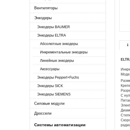
Вентиляторы
Энкодеры
Энкодеры BAUMER
Энкодеры ELTRA
Абсолютные энкодеры
Инкрементальные энкодеры
ELTR
Линейные энкодеры
Аксессуары
Инкр
Моде
Энкодеры Pepperl+Fuchs
Разм
Креп
Энкодеры SICK
Разре
Энкодеры SIEMENS
С нул
Питан
Силовые модули
Элек
Диаме
Дроссели
Степе
Скоро
Системы автоматизации
радиа