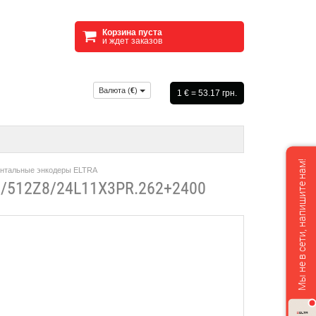
Корзина пуста
и ждет заказов
Валюта (
€
)
1 € = 53.17 грн.
Мы не в сети, напишите нам!
нтальные энкодеры ELTRA
512Z8/24L11X3PR.262+2400