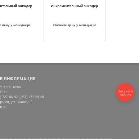
нтальный энкодер
Инкрементальный энкодер
е цену у менеджера
Уточните цену у менеджера
Я
ИНФОРМАЦИЯ
: 09:00-18:00
Закажите
06-42
звонок
) 727-06-42, (067) 472-59-89
рьков, ул. Чкалова 2
m.ua