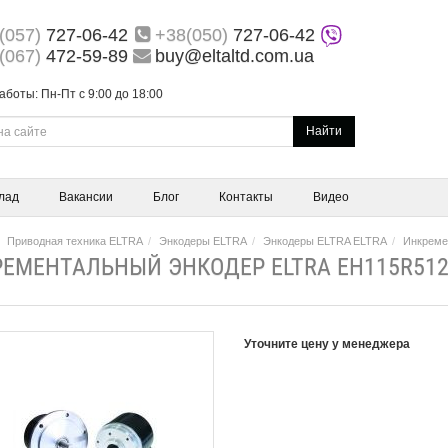
(057)
727-06-42
+38(050)
727-06-42
(067)
472-59-89
buy@eltaltd.com.ua
аботы: Пн-Пт с 9:00 до 18:00
Найти
лад
Вакансии
Блог
Контакты
Видео
Приводная техника ELTRA
Энкодеры ELTRA
Энкодеры ELTRA ELTRA
Инкреме
ЕМЕНТАЛЬНЫЙ ЭНКОДЕР ELTRA EH115R512/
Уточните цену у менеджера