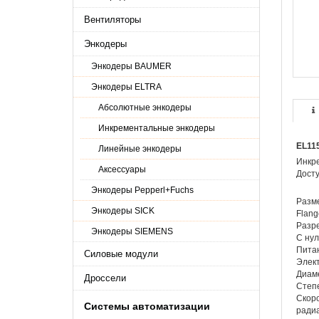
Вентиляторы
Энкодеры
Энкодеры BAUMER
Энкодеры ELTRA
Абсолютные энкодеры
Инкрементальные энкодеры
EL11
Линейные энкодеры
Инкр
Аксессуары
Досту
Энкодеры Pepperl+Fuchs
Разм
Энкодеры SICK
Flang
Разре
Энкодеры SIEMENS
С нул
Питан
Силовые модули
Элек
Диаме
Дроссели
Степе
Скоро
Системы автоматизации
ради