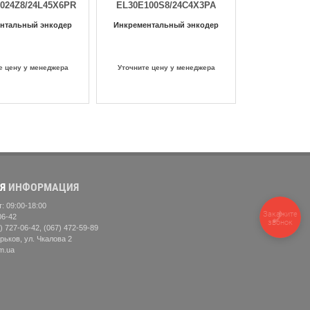
024Z8/24L45X6PR
EL30E100S8/24C4X3PA
нтальный энкодер
Инкрементальный энкодер
е цену у менеджера
Уточните цену у менеджера
Я
ИНФОРМАЦИЯ
: 09:00-18:00
Закажите
06-42
звонок
) 727-06-42, (067) 472-59-89
рьков, ул. Чкалова 2
m.ua