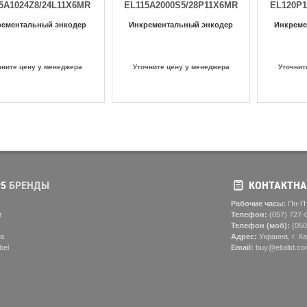
5A1024Z8/24L11X6MR
EL115A2000S5/28P11X6MR
EL120P1
рементальный энкодер
Инкрементальный энкодер
Инкреме
чните цену у менеджера
Уточните цену у менеджера
Уточнит
5
БРЕНДЫ
КОНТАКТНА
Рабочие часы:
Пн-Пт
r
Телефон:
(057) ‎727-
Телефон (моб):
(050
ns
Адрес:
Украина, г. Ха
bel
Email:
buy@eltaltd.co