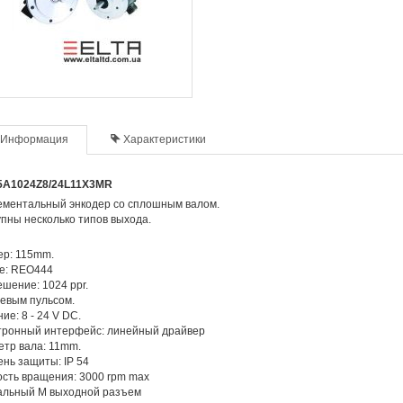
Информация
Характеристики
5A1024Z8/24L11X3MR
ементальный энкодер со сплошным валом.
пны несколько типов выхода.
ер: 115mm.
e: REO444
шение: 1024 ppr.
евым пульсом.
ие: 8 - 24 V DC.
тронный интерфейс: линейный драйвер
тр вала: 11mm.
нь защиты: IP 54
сть вращения: 3000 rpm max
альный M выходной разъем