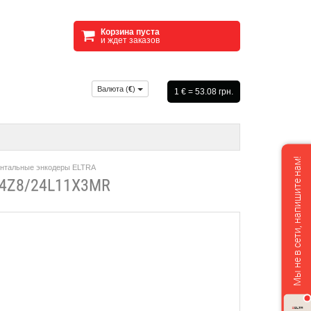
Корзина пуста
и ждет заказов
Валюта (
€
)
1 € = 53.08 грн.
Мы не в сети, напишите нам!
нтальные энкодеры ELTRA
4Z8/24L11X3MR