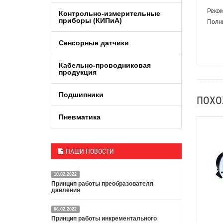
Реком
Контрольно-измерительные
приборы (КИПиA)
Полны
Сенсорные датчики
Кабельно-проводниковая
продукция
Подшипники
ПОХ
Пневматика
НАШИ НОВОСТИ
10.02.2022
Принцип работы преобразователя
давления
06.02.2022
Датчик или преобразователь давления — это
Принцип работы инкрементального
специальное устройство, преобразующее