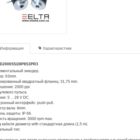
Информация
Характеристики
D2000S5/28P8S3PR3
ементальный энкодер.
ер: 63mm.
рированный квадратный фланец: 31,75 mm.
шение: 2000 ppr.
улевого пульса.
ие: 5 ... 28 V DC.
ронный интерфейс: push-pull.
тр вала: 8mm.
нь защиты: IP 66.
сть вращения: 3000 rpm max.
 кабеля диаметр with стандартная длина (1,5 m).
альный тип.