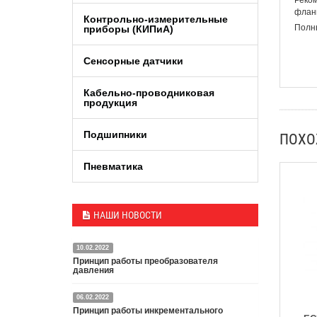
Реком
фланц
Контрольно-измерительные
Полны
приборы (КИПиA)
Сенсорные датчики
Кабельно-проводниковая
продукция
Подшипники
ПОХ
Пневматика
НАШИ НОВОСТИ
10.02.2022
Принцип работы преобразователя
давления
06.02.2022
Датчик или преобразователь давления — это
Принцип работы инкрементального
специальное устройство, преобразующее