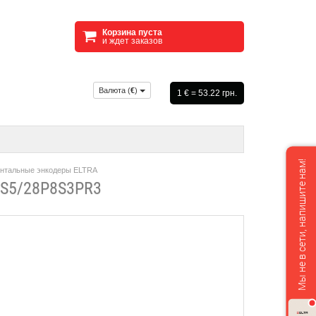
Корзина пуста
и ждет заказов
Валюта (
€
)
1 € = 53.22 грн.
Мы не в сети, напишите нам!
нтальные энкодеры ELTRA
S5/28P8S3PR3