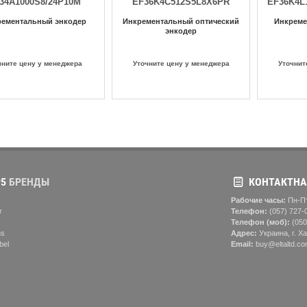
34A1000S8/24P10M
EF36K4C512S5L8X6PR
EF36K4L
рементальный энкодер
Инкрементальный оптический
Инкреме
энкодер
чните цену у менеджера
Уточните цену у менеджера
Уточнит
5
БРЕНДЫ
КОНТАКТНА
Рабочие часы:
Пн-Пт
r
Телефон:
(057) ‎727-
Телефон (моб):
(050
ns
Адрес:
Украина, г. Ха
bel
Email:
buy@eltaltd.co