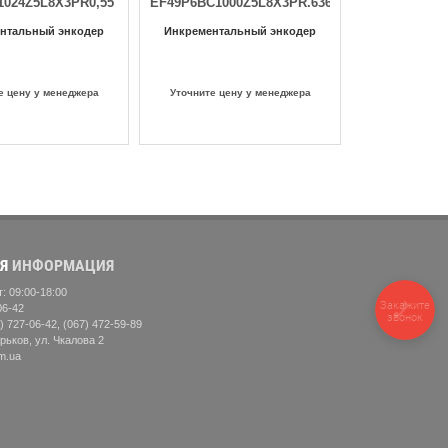
1024Z5L8X3PR0,55
EF49P6BC1000Z5L8X3PR.636
нтальный энкодер
Инкрементальный энкодер
е цену у менеджера
Уточните цену у менеджера
Я
ИНФОРМАЦИЯ
: 09:00-18:00
Закажите
06-42
звонок
) 727-06-42, (067) 472-59-89
рьков, ул. Чкалова 2
m.ua