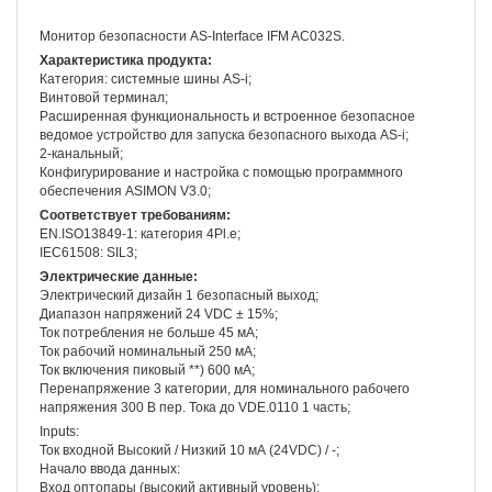
Монитор безопасности AS-Interface IFM AC032S.
Характеристика продукта:
Категория: системные шины AS-i;
Винтовой терминал;
Расширенная функциональность и встроенное безопасное
ведомое устройство для запуска безопасного выхода AS-i;
2-канальный;
Конфигурирование и настройка с помощью программного
обеспечения ASIMON V3.0;
Соответствует требованиям:
EN.ISO13849-1: категория 4Pl.e;
IEC61508: SIL3;
Электрические данные:
Электрический дизайн 1 безопасный выход;
Диапазон напряжений 24 VDC ± 15%;
Ток потребления не больше 45 мА;
Ток рабочий номинальный 250 мА;
Ток включения пиковый **) 600 мА;
Перенапряжение 3 категории, для номинального рабочего
напряжения 300 В пер. Тока до VDE.0110 1 часть;
Inputs:
Ток входной Высокий / Низкий 10 мА (24VDC) / -;
Начало ввода данных:
Вход оптопары (высокий активный уровень);