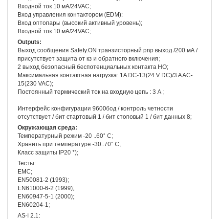
Входной ток 10 мА/24VAC;
Вход управления контактором (EDM):
Вход оптопары (высокий активный уровень);
Входной ток 10 мА/24VAC;
Outputs:
Выход сообщения Safety.ON транзисторный pnp выход /200 мА /
присутствует защита от кз и обратного включения;
2 выход безопасный беспотенциальных контакта НО;
Максимальная контактная нагрузка: 1A DC-13(24 V DC)/3 A AC-
15(230 VAC);
Постоянный термический ток на входную цепь : 3 A ;
Интерфейс конфигурации 9600бод / контроль четности
отсутствует / бит стартовый 1 / бит стоповый 1 / бит данных 8;
Окружающая среда:
Температурный режим -20 ..60° C;
Хранить при температуре -30..70° C;
Класс защиты IP20 *);
Тесты:
EMC;
EN50081-2 (1993);
EN61000-6-2 (1999);
EN60947-5-1 (2000);
EN60204-1;
AS-i 2.1: