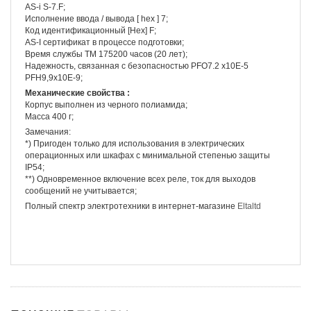
AS-i S-7.F;
Исполнение ввода / вывода [ hex ] 7;
Код идентификационный [Hex] F;
AS-I сертификат в процессе подготовки;
Время службы TM 175200 часов (20 лет);
Надежность, связанная с безопасностью PFO7.2 x10E-5
PFH9,9x10E-9;
Механические свойства :
Корпус выполнен из черного полиамида;
Масса 400 г;
Замечания:
*) Пригоден только для использования в электрических
операционных или шкафах с минимальной степенью защиты
IP54;
**) Одновременное включение всех реле, ток для выходов
сообщений не учитывается;
Полный спектр электротехники в интернет-магазине
Eltaltd