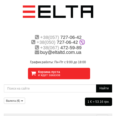
+38(057)
727-06-42
+38(050)
727-06-42
+38(067)
472-59-89
buy@eltaltd.com.ua
График работы: Пн-Пт с 9:00 до 18:00
Корзина пуста
и ждет заказов
Найти
Валюта (
€
)
1 € = 53.16 грн.