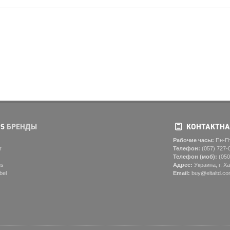
5
БРЕНДЫ
КОНТАКТНА
Рабочие часы:
Пн-Пт
r
Телефон:
(057) ‎727-
Телефон (моб):
(050
ns
Адрес:
Украина, г. Ха
bel
Email:
buy@eltaltd.co