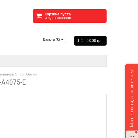
Корзина пуста
и ждет заказов
Валюта (
€
)
1 € = 53.08 грн.
Мы не в сети, напишите нам!
зователи Omron Omron
A4075-E