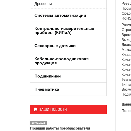
Дроссели
Резер
Промы
Средс
Системы автоматизации
RoHS,
Разме
Контрольно-измерительные
Стра
приборы (КИПиA)
Время
Выход
Диапа
Сенсорные датчики
Макси
Класс
Кабельно-проводниковая
Колич
продукция
Колич
Колич
Колич
Подшипники
Темпе
Тип м
Пневматика
Возмо
Подк
Данны
НАШИ НОВОСТИ
Полны
10.02.2022
Принцип работы преобразователя