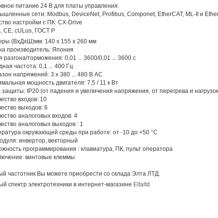
вное питание 24 В для платы управления.
шленные сети: Modbus, DeviceNet, Profibus, Componet, EtherCAT, ML-II и Ether
тво настройки с ПК: CX-Drive
 CE, cULus, ГОСТ Р
ры (ВхДхШ)мм: 140 x 155 x 260 мм
на производитель: Япония
 разгона/торможения: 0,01 ... 3600/0,01 ... 3600 с
ная частота: 0,1 ... 400 Гц
зон напряжений: 3 x 380 ... 480 В AC
мальная мощность двигателя: 7,5 / 11 к Вт
 защиты: IP20 (от падения и увеличения напряжения, от перегрева и нагрузок,
ество входов: 10
ество выходов: 6
ество аналоговых входов: 4
ество аналоговых выходов : 1
ратура окружающей среды при работе: от -10 до +50 °C
одуля: инвертор, векторный
жность программирования : клавиатура, ПК, пульт оператора
лючение: винтовые клеммы
й частотник Вы можете приобрести со склада Элта ЛТД.
й спектр электротехники в интернет-магазине
Eltaltd