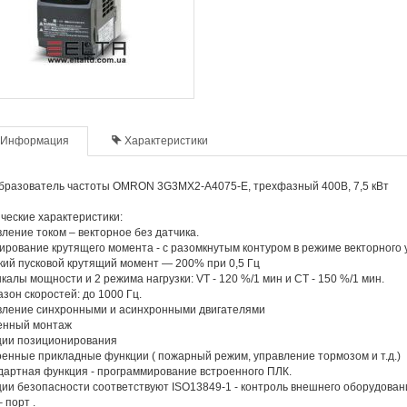
Информация
Характеристики
бразователь частоты OMRON 3G3MX2-A4075-E, трехфазный 400В, 7,5 кВт
ческие характеристики:
ление током – векторное без датчика.
ирование крутящего момента - с разомкнутым контуром в режиме векторного 
ий пусковой крутящий момент — 200% при 0,5 Гц
калы мощности и 2 режима нагрузки: VT - 120 %/1 мин и CT - 150 %/1 мин.
зон скоростей: до 1000 Гц.
вление синхронными и асинхронными двигателями
енный монтаж
ции позиционирования
енные прикладные функции ( пожарный режим, управление тормозом и т.д.)
артная функция - программирование встроенного ПЛК.
ии безопасности соответствуют ISO13849-1 - контроль внешнего оборудовани
 порт .