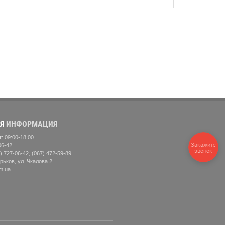
Я
ИНФОРМАЦИЯ
: 09:00-18:00
Закажите
06-42
звонок
) 727-06-42, (067) 472-59-89
рьков, ул. Чкалова 2
m.ua