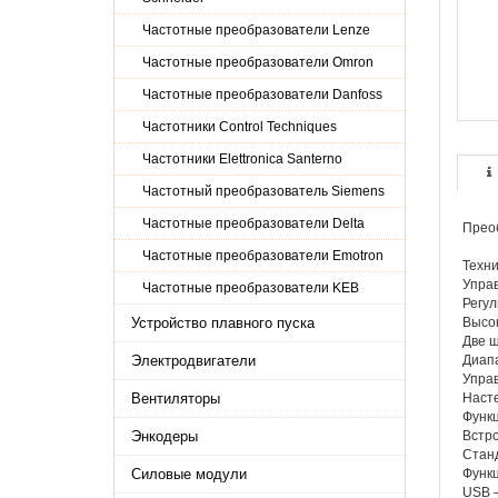
Частотные преобразователи Lenze
Частотные преобразователи Omron
Частотные преобразователи Danfoss
Частотники Control Techniques
Частотники Elettronica Santerno
Частотный преобразователь Siemens
Частотные преобразователи Delta
Прео
Частотные преобразователи Emotron
Техни
Управ
Частотные преобразователи KEB
Регул
Устройство плавного пуска
Высок
Две ш
Электродвигатели
Диапа
Упра
Вентиляторы
Наст
Функ
Энкодеры
Встро
Станд
Силовые модули
Функц
USB –