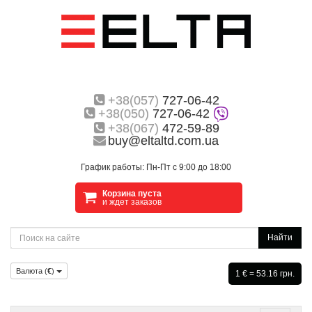
+38(057)
727-06-42
+38(050)
727-06-42
+38(067)
472-59-89
buy@eltaltd.com.ua
График работы: Пн-Пт с 9:00 до 18:00
Корзина пуста
и ждет заказов
Найти
Валюта (
€
)
1 € = 53.16 грн.