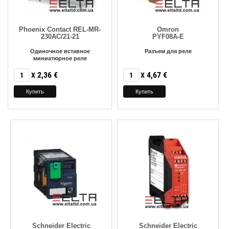
Phoenix Сontact REL-MR-
Omron
230AC/21-21
PYF08A-E
Одиночное вставное
Разъем для реле
миниатюрное реле
2,36
€
4,67
€
X
X
Schneider Electric
Schneider Electric