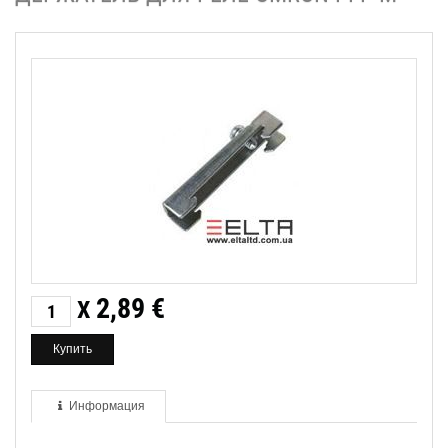
2,89
€
X
Информация