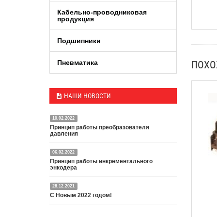
Кабельно-проводниковая
продукция
Подшипники
Пневматика
ПОХ
НАШИ НОВОСТИ
10.02.2022
Принцип работы преобразователя
давления
06.02.2022
Датчик или преобразователь давления — это
Принцип работы инкрементального
специальное устройство, преобразующее
энкодера
давление среды в пропорциональный
электрический сигнал.
28.12.2021
Энкодер представляет собой специальный датчик,
Подробнее
С Новым 2022 годом!
преобразующий угловое перемещение в
электрический сигнал.