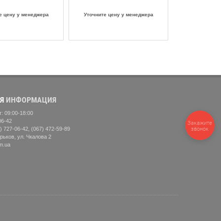
е цену у менеджера
Уточните цену у менеджера
Я
ИНФОРМАЦИЯ
: 09:00-18:00
06-42
Закажите
звонок
) 727-06-42, (067) 472-59-89
рьков, ул. Чкалова 2
m.ua