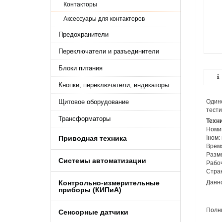
Контакторы
Аксессуары для контакторов
Предохранители
Переключатели и разъединители
Блоки питания
Кнопки, переключатели, индикаторы
Щитовое оборудование
Одино
тести
Трансформаторы
Техни
Номин
Приводная техника
Iном:
Время
Разме
Системы автоматизации
Рабоч
Стран
Контрольно-измерительные
Данно
приборы (КИПиA)
Полны
Сенсорные датчики