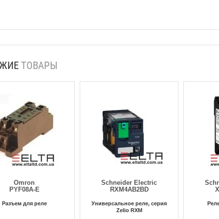
ОЖИЕ
ТОВАРЫ
Omron
Schneider Electric
Schn
PYF08A-E
RXM4AB2BD
Разъем для реле
Универсальное реле, серия
Рел
Zelio RXM