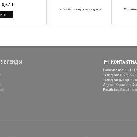
4,67
€
X
Уточните цену у менеджера
Уточнит
5
БРЕНДЫ
КОНТАКТНА
Рабочие часы:
Пн-Пт
r
Телефон:
(057) ‎727-
Телефон (моб):
(050
ns
Адрес:
Украина, г. Ха
bel
Email:
buy@eltaltd.co