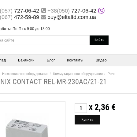
(057)
727-06-42
+38(050)
727-06-42
(067)
472-59-89
buy@eltaltd.com.ua
аботы: Пн-Пт с 9:00 до 18:00
Найти
лад
Вакансии
Блог
Контакты
Видео
Низковольтное оборудование
Коммутационное оборудование
Реле
NIX СONTACT REL-MR-230AC/21-21
2,36
€
X