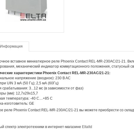
Информация
чное вставное миниатюрное реле Phoenix Сontact REL-MR-230AC/21-21. Вклю
рования, механический индикатор коммутационного положения, статусный св
ческие характеристики Phoenix Сontact REL-MR-230AC/21-21:
альное напряжение (входное): 230 B AC
 при UIN 3 мА (50 Гц); 2,5 мА (60Гц)
 срабатывания: 3...12 мс (в зависимости от фаз)
ры (мм): 12,7х29х15,7
ая температура: -40 С....+85 С
а-изготовитель: GE
е реле Phoenix Сontact REL-MR-230AC/21-21 вы можете приобрести со склад
й спектр электротехники в интернет-магазине
Eltaltd