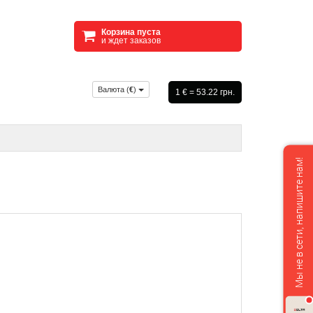
Корзина пуста
и ждет заказов
Валюта (
€
)
1 € = 53.22 грн.
Мы не в сети, напишите нам!