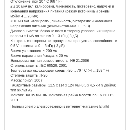
Отклонение: при 20 ° C (68 ° F)
≤ ± 20 мкА вкл. калибровки, линейность, гистерезис, нагрузки и
колебания напряжения питания (режим источника и режим
мойки 4 ... 20 мА)
≤ 10 мВ вкл. калибровки, линейность, гистерезис и колебания
напряжения питания (режим источника 1 ... 5 В)
Диапазон частот: боковые поля в сторону управления: ширина
полосы с 1 мА лл сигнал 0 ... 3 кГц (-3 дБ)
Контроль со стороны в сторону поля: пропускная способность с
0,5 V лл сигнала 0 ... 3 кГц (-3 дБ)
Время успокоения: ≤ 200 мс
Время нарастания / спада: ≤ 20 мс
Электромагнитная совместимость : NE 21:2006
Степень защиты: IEC 60529: 2001
Температура окружающей среды: -20 ... 70 ° C (-4 ... 158 ° F)
Степень защиты: IP20
Масса: прибл. 100 г
Габаритные размеры: 12,5 х 114 х 124 мм (0,5 х 4,5 х 4,9 дюйма),
тип жилья A2
Монтаж : на 35 мм DIN Монтажная рейка в соотв. по EN 60715:
2001
Полный спектр электротехники в интернет-магазине
Eltaltd