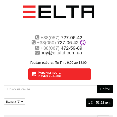
+38(057)
727-06-42
+38(050)
727-06-42
+38(067)
472-59-89
buy@eltaltd.com.ua
График работы: Пн-Пт с 9:00 до 18:00
Корзина пуста
и ждет заказов
Найти
Валюта (
€
)
1 € = 53.22 грн.