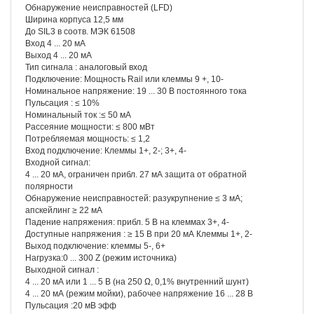
Обнаружение неисправностей (LFD)
Ширина корпуса 12,5 мм
До SIL3 в соотв. МЭК 61508
Вход 4 ... 20 мА
Выход 4 ... 20 мА
Тип сигнала : аналоговый вход
Подключение: Мощность Rail или клеммы 9 +, 10-
Номинальное напряжение: 19 ... 30 В постоянного тока
Пульсация : ≤ 10%
Номинальный ток :≤ 50 мА
Рассеяние мощности: ≤ 800 мВт
Потребляемая мощность: ≤ 1,2
Вход подключение: Клеммы 1+, 2-; 3+, 4-
Входной сигнал:
4 ... 20 мА, ограничен прибл. 27 мА защита от обратной
полярности
Обнаружение неисправностей: разукрупнение ≤ 3 мА;
апскейлинг ≥ 22 мА
Падение напряжения: прибл. 5 В на клеммах 3+, 4-
Доступные напряжения : ≥ 15 В при 20 мА Клеммы 1+, 2-
Выход подключение: клеммы 5-, 6+
Нагрузка:0 ... 300 Z (режим источника)
Выходной сигнал :
4 ... 20 мА или 1 ... 5 В (на 250 Ω, 0,1% внутренний шунт)
4 ... 20 мА (режим мойки), рабочее напряжение 16 ... 28 В
Пульсация :20 мВ эфф