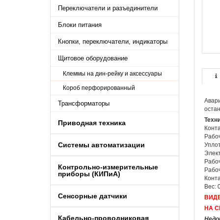
Переключатели и разъединители
Блоки питания
Кнопки, переключатели, индикаторы
Щитовое оборудование
Клеммы на дин-рейку и аксессуары
Короб перфорированный
Авари
Трансформаторы
остан
Техн
Приводная техника
Конта
Рабоч
Системы автоматизации
Уплот
Элект
Рабоч
Контрольно-измерительные
Рабоч
приборы (КИПиA)
Конта
Вес: 0
Сенсорные датчики
ВИДЕ
НА С
Кабельно-проводниковая
Недо