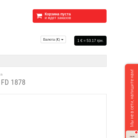
Корзина пуста
и ждет заказов
Валюта (
€
)
1 € = 53.17 грн.
Мы не в сети, напишите нам!
ca
FD 1878