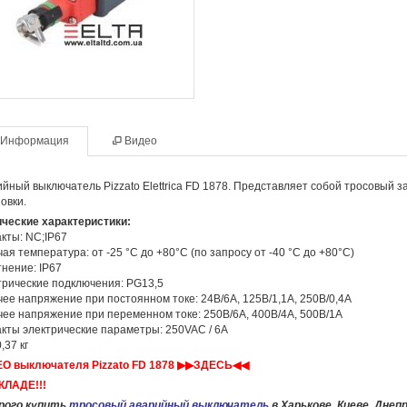
Информация
Видео
йный выключатель Pizzato Elettrica FD 1878. Представляет собой тросовый
овки.
ические характеристики:
кты: NC;IP67
ая температура: от -25 °C до +80°C (по запросу от -40 °C до +80°C)
нение: IP67
рические подключения: PG13,5
ее напряжение при постоянном токе: 24В/6А, 125В/1,1А, 250В/0,4А
ее напряжение при переменном токе: 250В/6А, 400В/4А, 500В/1А
кты электрические параметры: 250VAC / 6A
,37 кг
О выключателя Pizzato FD 1878 ▶▶ЗДЕСЬ◀◀
КЛАДЕ!!!
рого купить
т
росовый
аварийный выключатель
в Харькове, Киеве, Днеп