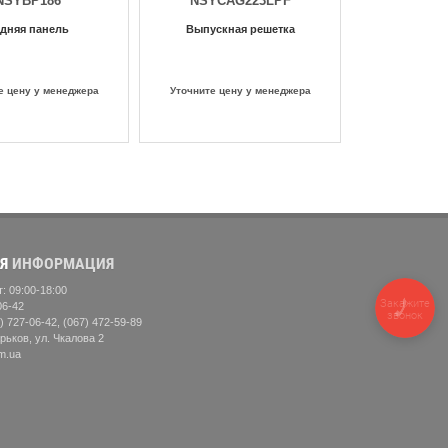
NSYBP186
NSYCAG223LPF
дняя панель
Выпускная решетка
е цену у менеджера
Уточните цену у менеджера
Я
ИНФОРМАЦИЯ
: 09:00-18:00
Закажите
06-42
звонок
) 727-06-42, (067) 472-59-89
рьков, ул. Чкалова 2
m.ua