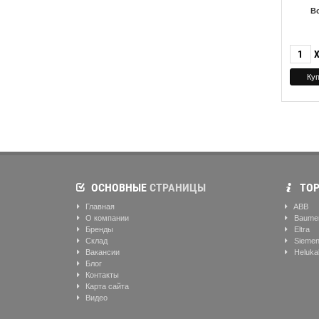
Вс
Подробнее
ОСНОВНЫЕ
СТРАНИЦЫ
ТОР
Главная
ABB
О компании
Baume
Бренды
Eltra
Склад
Sieme
Вакансии
Heluka
Блог
Контакты
Карта сайта
Видео