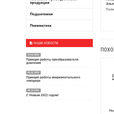
продукция
Эльт
Полны
Подшипники
Пневматика
НАШИ НОВОСТИ
ПОХ
10.02.2022
Принцип работы преобразователя
давления
06.02.2022
Датчик или преобразователь давления — это
Принцип работы инкрементального
специальное устройство, преобразующее
энкодера
давление среды в пропорциональный
электрический сигнал.
28.12.2021
Энкодер представляет собой специальный датчик,
Подробнее
С Новым 2022 годом!
преобразующий угловое перемещение в
электрический сигнал.
С Новым 2022 годом и Рождеством Христовым,
Подробнее
Hu
дорогие друзья и партнёры!