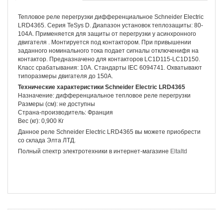
Тепловое реле перегрузки дифференциальное Schneider Electric
LRD4365. Серия TeSys D. Диапазон установок теплозащиты: 80-
104A. Применяется для защиты от перегрузки у асинхронного
двигателя . Монтируется под контактором. При привышении
заданного номинального тока подает сигналы отключенифя на
контактор. Предназначено для контакторов LC1D115-LC1D150.
Класс срабатывания: 10А. Стандарты IEC 6094741. Охватывают
типоразмеры двигателя до 150А.
Технические характеристики Schneider Electric LRD4365
Назначение: дифференциальное тепловое реле перегрузки
Размеры (см): не доступны
Страна-производитель: Франция
Вес (кг): 0,900 Кг
Данное реле Schneider Electric LRD4365 вы можете приобрести
со склада Элта ЛТД.
Полный спектр электротехники в интернет-магазине
Eltaltd