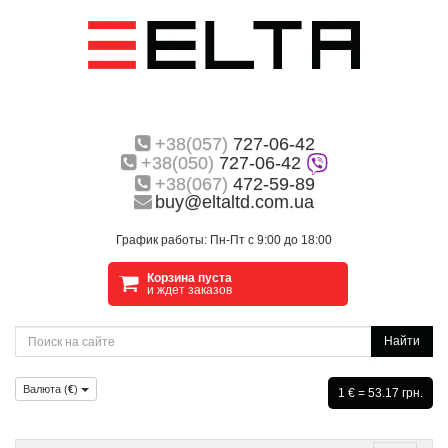
+38(057)
727-06-42
+38(050)
727-06-42
+38(067)
472-59-89
buy@eltaltd.com.ua
График работы: Пн-Пт с 9:00 до 18:00
Корзина пуста
и ждет заказов
Найти
Валюта (
€
)
1 € = 53.17 грн.