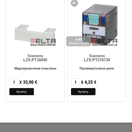
5,48
СКИДКА 22,45%
Siemens
Siemens
LZX:PT16040
LZX:PT270730
Маркировочная пластина
Промежуточное реле
33,00
€
4,25
€
X
X