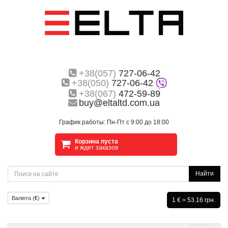
+38(057)
727-06-42
+38(050)
727-06-42
+38(067)
472-59-89
buy@eltaltd.com.ua
График работы: Пн-Пт с 9:00 до 18:00
Корзина пуста
и ждет заказов
Найти
Валюта (
€
)
1 € = 53.16 грн.