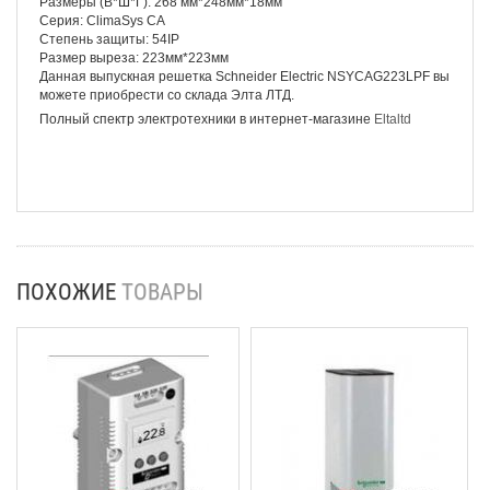
Размеры (В*Ш*Г): 268 мм*248мм*18мм
Серия: ClimaSys CA
Степень защиты: 54IP
Размер выреза: 223мм*223мм
Данная выпускная решетка Schneider Electriс NSYCAG223LPF вы
можете приобрести со склада Элта ЛТД.
Полный спектр электротехники в интернет-магазине
Eltaltd
ПОХОЖИЕ
ТОВАРЫ