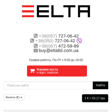
+38(057)
727-06-42
+38(050)
727-06-42
+38(067)
472-59-89
buy@eltaltd.com.ua
График работы: Пн-Пт с 9:00 до 18:00
Корзина пуста
и ждет заказов
Найти
Валюта (
€
)
1 € = 53.17 грн.