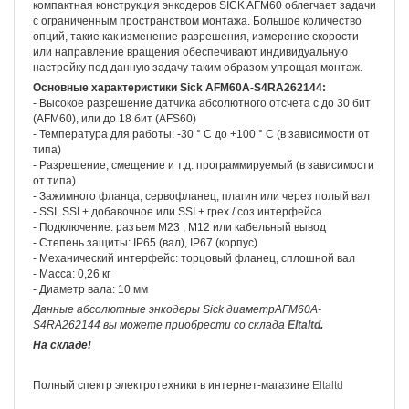
компактная конструкция энкодеров SICK AFM60 облегчает задачи
с ограниченным пространством монтажа. Большое количество
опций, такие как изменение разрешения, измерение скорости
или направление вращения обеспечивают индивидуальную
настройку под данную задачу таким образом упрощая монтаж.
Основные характеристики Sick AFM60A-S4RA262144:
- Высокое разрешение датчика абсолютного отсчета с до 30 бит
(AFM60), или до 18 бит (AFS60)
- Температура для работы: -30 ° C до +100 ° C (в зависимости от
типа)
- Разрешение, смещение и т.д. программируемый (в зависимости
от типа)
- Зажимного фланца, сервофланец, плагин или через полый вал
- SSI, SSI + добавочное или SSI + грех / соз интерфейса
- Подключение: разъем М23 , М12 или кабельный вывод
- Степень защиты: IP65 (вал), IP67 (корпус)
- Механический интерфейс: торцовый фланец, сплошной вал
- Масса: 0,26 кг
- Диаметр вала: 10 мм
Данные абсолютные энкодеры Sick диаметрAFM60A-
S4RA262144 вы можете приобрести со склада
Eltaltd
.
На складе!
Полный спектр электротехники в интернет-магазине
Eltaltd