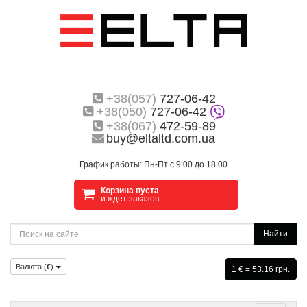
+38(057)
727-06-42
+38(050)
727-06-42
+38(067)
472-59-89
buy@eltaltd.com.ua
График работы: Пн-Пт с 9:00 до 18:00
Корзина пуста
и ждет заказов
Найти
Валюта (
€
)
1 € = 53.16 грн.