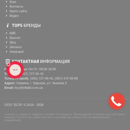
Блог
Контакты
Карта сайта
Видео
ТОР5
БРЕНДЫ
ABB
Baumer
Eltra
Siemens
Helukabel
КОНТАКТНАЯ
ИНФОРМАЦИЯ
Рабочие часы:
Пн-Пт: 09:00-18:00
Телефон:
(057) ‎727-06-42
Телефон (моб):
(050) 727-06-42, (067) 472-59-89
Адрес:
Украина, г. Харьков, ул. Чкалова 2
Email:
buy@eltaltd.com.ua
ООО "ELTA" © 2014 - 2026
Наличие и стоимость товаров уточняйте по телефону. Производители оставляют за собой право
изменять технические характеристики и внешний вид товаров без предварительного
уведомления.