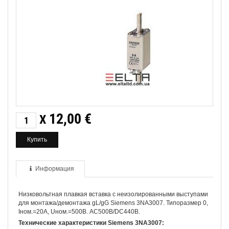
12,00
€
X
Информация
Низковольтная плавкая вставка с неизолированными выступами
для монтажа/демонтажа gL/gG Siemens 3NA3007. Типоразмер 0,
Iном.=20A, Uном.=500В. AC500В/DC440В.
Технические характеристики Siemens 3NA3007: