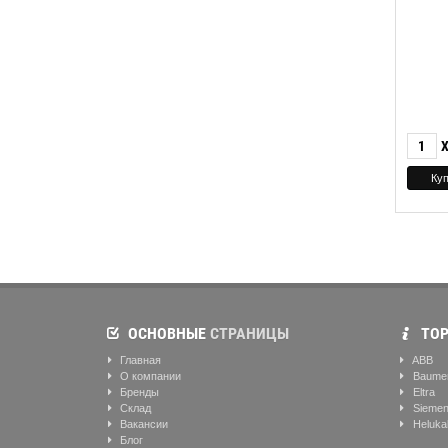
ОСНОВНЫЕ
СТРАНИЦЫ
ТОР
Главная
ABB
О компании
Baume
Бренды
Eltra
Склад
Sieme
Вакансии
Heluka
Блог