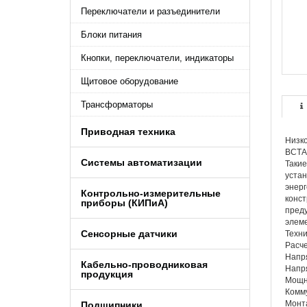
Переключатели и разъединители
Блоки питания
Кнопки, переключатели, индикаторы
Щитовое оборудование
Трансформаторы
Приводная техника
Низко
ВСТА
Системы автоматизации
Такие
устан
энерг
Контрольно-измерительные
конст
приборы (КИПиA)
преду
элем
Сенсорные датчики
Техни
Расче
Напря
Кабельно-проводниковая
Напря
продукция
Мощно
Комму
Монта
Подшипники