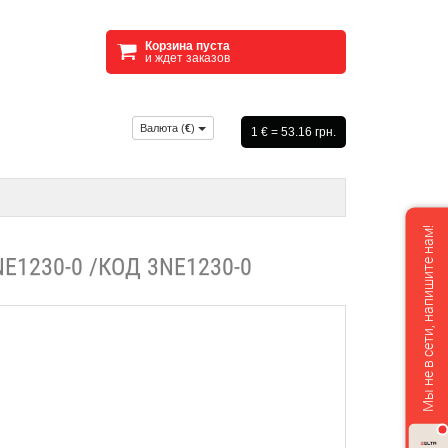
Корзина пуста
и ждет заказов
Валюта (
€
)
1 € = 53.16 грн.
Мы не в сети, напишите нам!
1230-0 /КОД 3NE1230-0