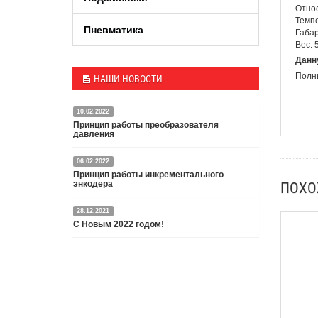
Относ
Темпе
Пневматика
Габар
Вес: 5
Данн
Полны
НАШИ НОВОСТИ
10.02.2022
Принцип работы преобразователя
давления
06.02.2022
Датчик или преобразователь давления — это
Принцип работы инкрементального
специальное устройство, преобразующее
энкодера
ПОХ
давление среды в пропорциональный
электрический сигнал.
28.12.2021
Энкодер представляет собой специальный датчик,
Подробнее
С Новым 2022 годом!
преобразующий угловое перемещение в
электрический сигнал.
С Новым 2022 годом и Рождеством Христовым,
Подробнее
дорогие друзья и партнёры!
Подробнее