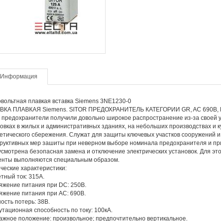
Информация
вольтная плавкая вставка Siemens 3NE1230-0
ВКА ПЛАВКАЯ Siemens. SITOR ПРЕДОХРАНИТЕЛЬ КАТЕГОРИИ GR, AC 690В, DI
 предохранители получили довольно широкое распространение из-за своей у
овках в жилых и административных зданиях, на небольших производствах и к
етического сбережения. Служат для защиты ключевых участков сооружений и 
руктивных мер зашиты при неверном выборе номинала предохранителя и при
смотрена безопасная замена и отключение электрических установок. Для это
енты выполняются специальным образом.
ческие характеристики:
тный ток: 315А.
жение питания при DC: 250В.
жение питания при АC: 690В.
сть потерь: 38В.
тационная способность по току: 100кА.
жное положение: произвольное; предпочтительно вертикальное.