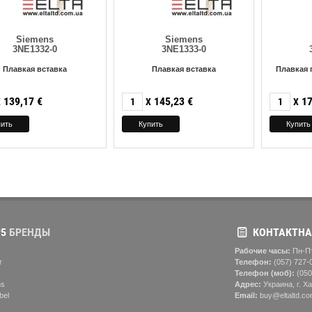
Siemens
Siemens
3NE1332-0
3NE1333-0
Плавкая вставка
Плавкая вставка
Плавкая 
139,17
€
145,23
€
17
X
X
X
5
БРЕНДЫ
КОНТАКТНА
Рабочие часы:
Пн-Пт
r
Телефон:
(057) ‎727-
Телефон (моб):
(050
ns
Адрес:
Украина, г. Ха
bel
Email:
buy@eltaltd.co