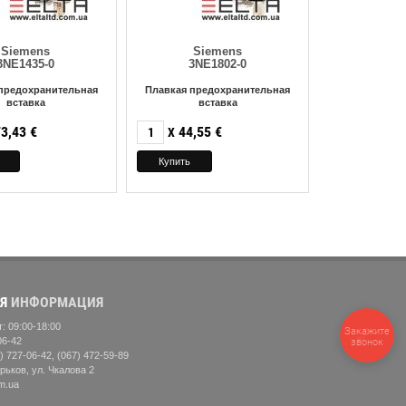
Siemens
Siemens
3NE1435-0
3NE1802-0
предохранительная
Плавкая предохранительная
вставка
вставка
3,43
€
44,55
€
X
Я
ИНФОРМАЦИЯ
: 09:00-18:00
Закажите
06-42
звонок
) 727-06-42, (067) 472-59-89
рьков, ул. Чкалова 2
m.ua