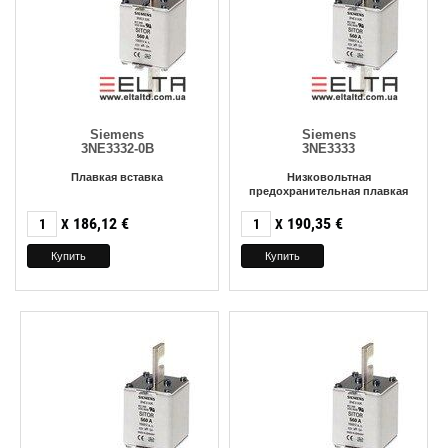
Siemens
Siemens
3NE3332-0B
3NE3333
Плавкая вставка
Низковольтная
предохранительная плавкая
186,12
€
190,35
€
X
X