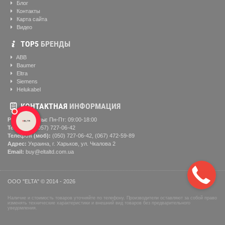
Блог
Контакты
Карта сайта
Видео
ТОР5
БРЕНДЫ
ABB
Baumer
Eltra
Siemens
Helukabel
КОНТАКТНАЯ
ИНФОРМАЦИЯ
Рабочие часы:
Пн-Пт: 09:00-18:00
Телефон:
(057) ‎727-06-42
Телефон (моб):
(050) 727-06-42, (067) 472-59-89
Адрес:
Украина, г. Харьков, ул. Чкалова 2
Email:
buy@eltaltd.com.ua
ООО "ELTA" © 2014 - 2026
Наличие и стоимость товаров уточняйте по телефону. Производители оставляют за собой право
изменять технические характеристики и внешний вид товаров без предварительного
уведомления.