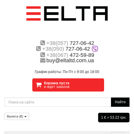
+38(057)
727-06-42
+38(050)
727-06-42
+38(067)
472-59-89
buy@eltaltd.com.ua
График работы: Пн-Пт с 9:00 до 18:00
Корзина пуста
и ждет заказов
Найти
Валюта (
€
)
1 € = 53.22 грн.