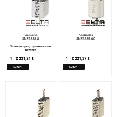
Siemens
Siemens
3NE3338-8
3NE3635-0C
Плавкая предохранительная
вставка
231,24
€
221,37
€
X
X