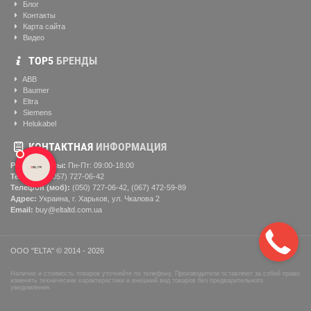
Блог
Контакты
Карта сайта
Видео
ТОР5
БРЕНДЫ
ABB
Baumer
Eltra
Siemens
Helukabel
КОНТАКТНАЯ
ИНФОРМАЦИЯ
Рабочие часы:
Пн-Пт: 09:00-18:00
Телефон:
(057) ‎727-06-42
Телефон (моб):
(050) 727-06-42, (067) 472-59-89
Адрес:
Украина, г. Харьков, ул. Чкалова 2
Email:
buy@eltaltd.com.ua
ООО "ELTA" © 2014 - 2026
Наличие и стоимость товаров уточняйте по телефону. Производители оставляют за собой право
изменять технические характеристики и внешний вид товаров без предварительного
уведомления.