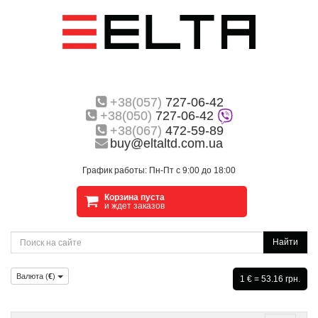
+38(057)
727-06-42
+38(050)
727-06-42
+38(067)
472-59-89
buy@eltaltd.com.ua
График работы: Пн-Пт с 9:00 до 18:00
Корзина пуста
и ждет заказов
Найти
Валюта (
€
)
1 € = 53.16 грн.