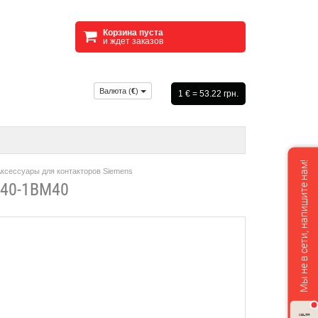
Корзина пуста
и ждет заказов
Валюта (
€
)
1 € = 53.22 грн.
Мы не в сети, напишите нам!
ксессуары для контакторов Siemens
40-1BM40