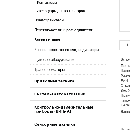
Контакторы
Аксессуары для контакторов
Предохранители
Переключатели и разъединители
Блоки питания
Кнопки, переключатели, индикаторы
Щитовое оборудование
Вспом
Техн
Трансформаторы
Назна
Разме
Приводная техника
EAN:
Стра
Вес (к
Системы автоматизации
Прайс
Тамож
EAN/
Контрольно-измерительные
приборы (КИПиA)
Данно
Сенсорные датчики
Полны