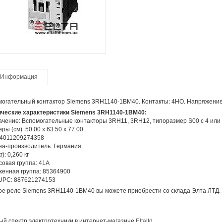
Информация
огательный контактор Siemens 3RH1140-1BM40. Контакты: 4НО. Напряжение:
ические характеристики Siemens 3RH1140-1BM40:
чение: Вспомогательные контакторы 3RH11, 3RH12, типоразмер S00 с 4 или 
ры (см): 50.00 x 63.50 x 77.00
 4011209274358
на-производитель: Германия
г): 0,260 кг
овая группа: 41А
енная группа: 85364900
UPC: 887621274153
е реле Siemens 3RH1140-1BM40 вы можете приобрести со склада Элта ЛТД.
й спектр электротехники в интернет-магазине
Eltaltd