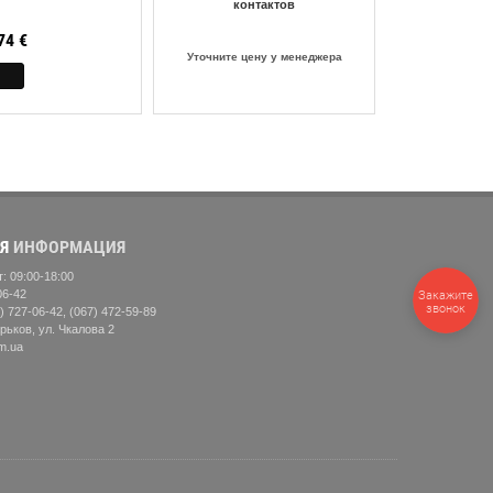
контактов
74
€
Уточните цену у менеджера
Я
ИНФОРМАЦИЯ
: 09:00-18:00
06-42
Закажите
звонок
) 727-06-42, (067) 472-59-89
рьков, ул. Чкалова 2
m.ua