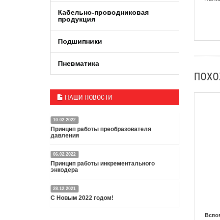
Кабельно-проводниковая
продукция
Подшипники
Пневматика
ПОХ
НАШИ НОВОСТИ
10.02.2022
Принцип работы преобразователя
давления
06.02.2022
Датчик или преобразователь давления — это
Принцип работы инкрементального
специальное устройство, преобразующее
энкодера
давление среды в пропорциональный
электрический сигнал.
28.12.2021
Энкодер представляет собой специальный датчик,
Подробнее
С Новым 2022 годом!
преобразующий угловое перемещение в
электрический сигнал.
Вспо