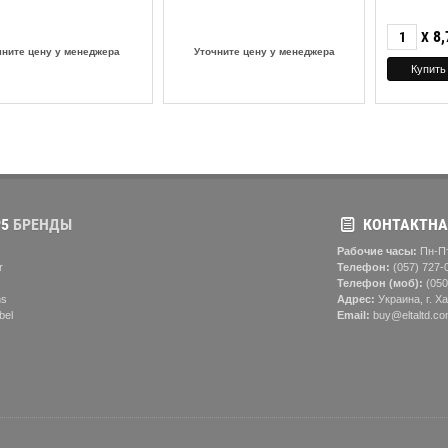
8,
X
чните цену у менеджера
Уточните цену у менеджера
5
БРЕНДЫ
КОНТАКТНА
Рабочие часы:
Пн-Пт
r
Телефон:
(057) ‎727-
Телефон (моб):
(050
ns
Адрес:
Украина, г. Ха
bel
Email:
buy@eltaltd.co