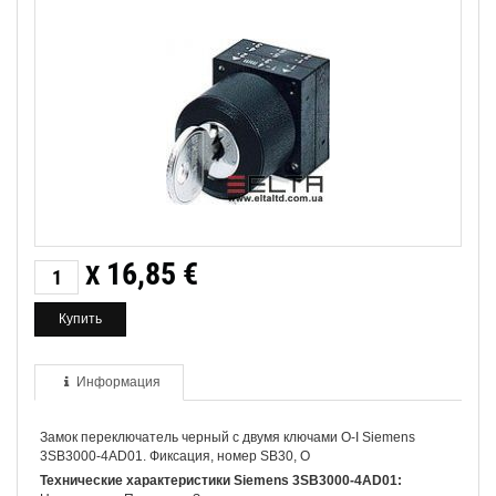
16,85
€
X
Информация
Замок переключатель черный с двумя ключами O-I Siemens
3SB3000-4AD01. Фиксация, номер SB30, O
Технические характеристики Siemens 3SB3000-4AD01: