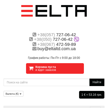
+38(057)
727-06-42
+38(050)
727-06-42
+38(067)
472-59-89
buy@eltaltd.com.ua
График работы: Пн-Пт с 9:00 до 18:00
Корзина пуста
и ждет заказов
Найти
Валюта (
€
)
1 € = 53.16 грн.