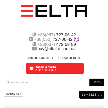
+38(057)
727-06-42
+38(050)
727-06-42
+38(067)
472-59-89
buy@eltaltd.com.ua
График работы: Пн-Пт с 9:00 до 18:00
Корзина пуста
и ждет заказов
Найти
Валюта (
€
)
1 € = 53.16 грн.