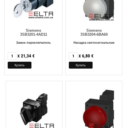
Siemens
Siemens
3SB3201-4AD11
3SB3204-6BA60
Замок переключатель
Насадка светосигнальная
21,34
€
6,80
€
X
X