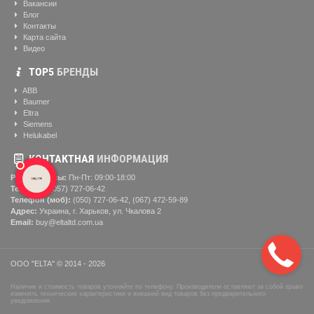
Вакансии
Блог
Контакты
Карта сайта
Видео
ТОР5
БРЕНДЫ
ABB
Baumer
Eltra
Siemens
Helukabel
КОНТАКТНАЯ
ИНФОРМАЦИЯ
Рабочие часы:
Пн-Пт: 09:00-18:00
Телефон:
(057) ‎727-06-42
Телефон (моб):
(050) 727-06-42, (067) 472-59-89
Адрес:
Украина, г. Харьков, ул. Чкалова 2
Email:
buy@eltaltd.com.ua
ООО "ELTA" © 2014 - 2026
Наличие и стоимость товаров уточняйте по телефону. Производители оставляют за собой право
изменять технические характеристики и внешний вид товаров без предварительного
уведомления.