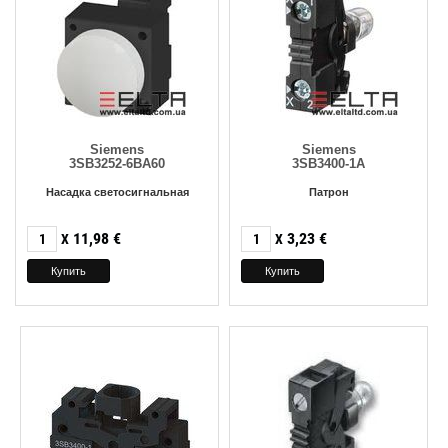
Siemens
Siemens
3SB3252-6BA60
3SB3400-1A
Насадка светосигнальная
Патрон
11,98
€
3,23
€
X
X