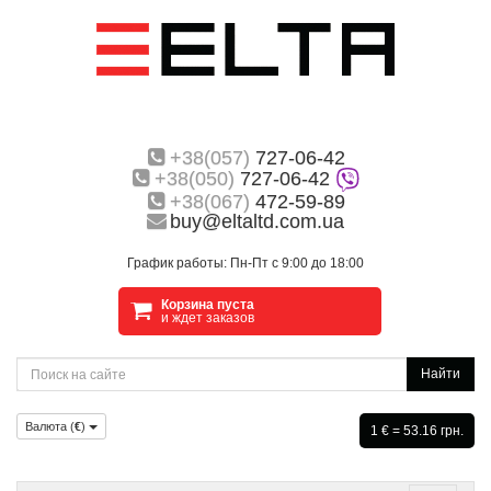
+38(057)
727-06-42
+38(050)
727-06-42
+38(067)
472-59-89
buy@eltaltd.com.ua
График работы: Пн-Пт с 9:00 до 18:00
Корзина пуста
и ждет заказов
Найти
Валюта (
€
)
1 € = 53.16 грн.