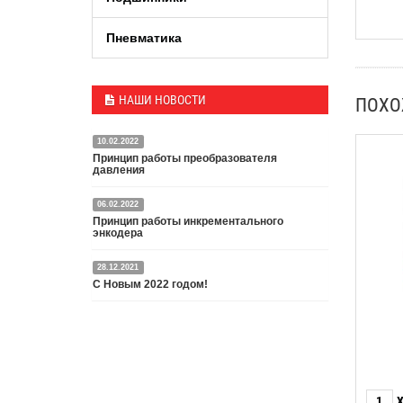
Пневматика
НАШИ НОВОСТИ
ПОХ
10.02.2022
Принцип работы преобразователя
давления
06.02.2022
Датчик или преобразователь давления — это
Принцип работы инкрементального
специальное устройство, преобразующее
энкодера
давление среды в пропорциональный
электрический сигнал.
28.12.2021
Энкодер представляет собой специальный датчик,
Подробнее
С Новым 2022 годом!
преобразующий угловое перемещение в
электрический сигнал.
С Новым 2022 годом и Рождеством Христовым,
Подробнее
дорогие друзья и партнёры!
Подробнее