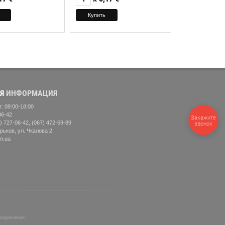
Я
ИНФОРМАЦИЯ
: 09:00-18:00
06-42
Закажите
) 727-06-42, (067) 472-59-89
звонок
рьков, ул. Чкалова 2
m.ua
уведомления.