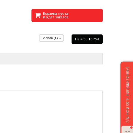
Корзина пуста
и ждет заказов
Валюта (
€
)
1 € = 53.16 грн.
Мы не в сети, напишите нам!
s