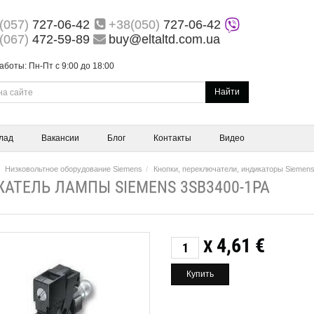
(057)
727-06-42
+38(050)
727-06-42
(067)
472-59-89
buy@eltaltd.com.ua
аботы: Пн-Пт с 9:00 до 18:00
Найти
лад
Вакансии
Блог
Контакты
Видео
Низковольтное оборудование Siemens
Кнопки, переключатели, индикаторы Siemen
АТЕЛЬ ЛАМПЫ SIEMENS 3SB3400-1PA
4,61
€
X