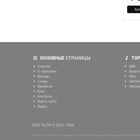
ОСНОВНЫЕ
СТРАНИЦЫ
ТОР
Главная
ABB
О компании
Baume
Бренды
Eltra
Склад
Sieme
Вакансии
Heluka
Блог
Контакты
Карта сайта
Видео
ООО "ELTA" © 2014 - 2026
Наличие и стоимость товаров уточняйте по телефону. Производители оставляют