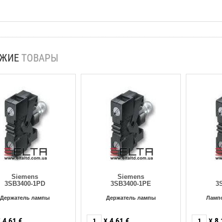
ОЖИЕ
ТОВАРЫ
Siemens
Siemens
3SB3400-1PD
3SB3400-1PE
3
Держатель лампы
Держатель лампы
Ламп
4,61
€
4,61
€
8,
X
X
X