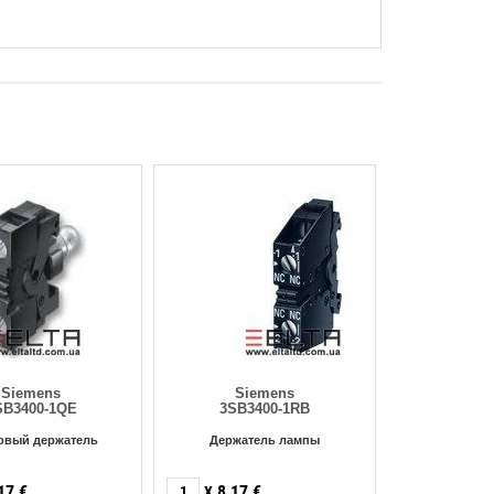
Siemens
Siemens
SB3400-1QE
3SB3400-1RB
овый держатель
Держатель лампы
17
€
8,17
€
X