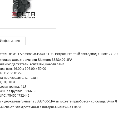
Информация
тель лампы Siemens 3SB3400-1PA. Встроен желтый светодиод. U ном: 24В U
ические характеристики Siemens 3SB3400-1PA:
чение: Держатели, контакты, цоколи ламп
ры (см): 46.00 x 106.00 x 50.00
 4011209501270
а-поризводитель: Чехия
г): 0,010 кг
овая группа: 41J
енная группа: 85366190
UPC: 754554732442
й держатель Siemens 3SB3400-1PA вы можете приобрести со склада Элта Л
й спектр электротехники в интернет-магазине
Eltaltd