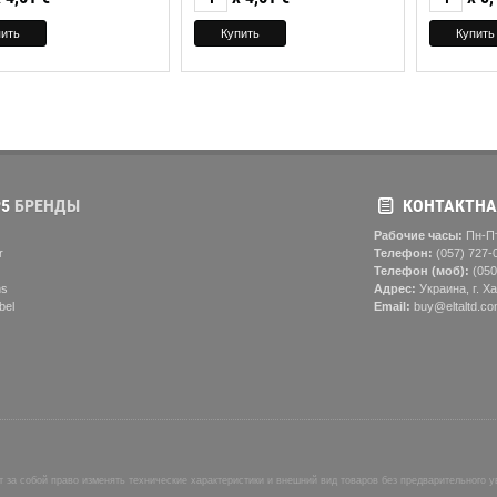
5
БРЕНДЫ
КОНТАКТНА
Рабочие часы:
Пн-Пт
r
Телефон:
(057) ‎727-
Телефон (моб):
(050
ns
Адрес:
Украина, г. Ха
bel
Email:
buy@eltaltd.co
 за собой право изменять технические характеристики и внешний вид товаров без предварительного 