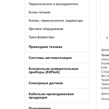
Переключатели и разъединители
Блоки питания
Кнопки, переключатели, индикаторы
Щитовое оборудование
Трансформаторы
Приводная техника
Держа
Техн
Системы автоматизации
Назна
Разме
EAN:
Контрольно-измерительные
приборы (КИПиA)
Стран
Вес (к
Прайс
Сенсорные датчики
Тамож
EAN/
Кабельно-проводниковая
Данны
продукция
Полны
Подшипники