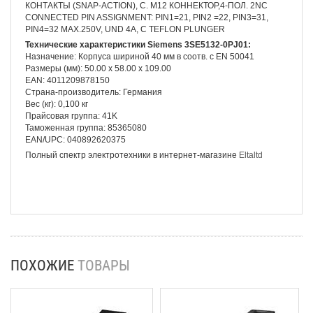
КОНТАКТЫ (SNAP-ACTION), C. M12 КОННЕКТОР,4-ПОЛ. 2NC
CONNECTED PIN ASSIGNMENT: PIN1=21, PIN2 =22, PIN3=31,
PIN4=32 MAX.250V, UND 4A, C TEFLON PLUNGER
Технические характеристики Siemens 3SE5132-0PJ01:
Назначение: Корпуса шириной 40 мм в соотв. с EN 50041
Размеры (мм): 50.00 x 58.00 x 109.00
EAN: 4011209878150
Страна-производитель: Германия
Вес (кг): 0,100 кг
Прайсовая группа: 41K
Таможенная группа: 85365080
EAN/UPC: 040892620375
Полный спектр электротехники в интернет-магазине
Eltaltd
ПОХОЖИЕ
ТОВАРЫ