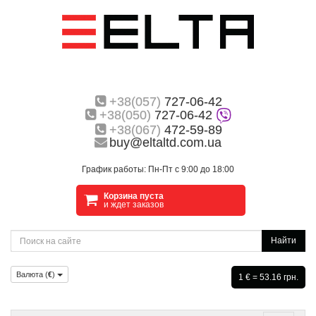
+38(057)
727-06-42
+38(050)
727-06-42
+38(067)
472-59-89
buy@eltaltd.com.ua
График работы: Пн-Пт с 9:00 до 18:00
Корзина пуста
и ждет заказов
Найти
Валюта (
€
)
1 € = 53.16 грн.