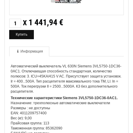
1 441,94
€
X
Информация
Автоматический выключатель VL 630N Siemens 3VL5750-1DC36-
0AC1. Отключающая способность стандартная, количество
полюсов: 3. ICU=45KA/415 V AC. Присутствует защита установок.
Ir = 400...500А. Тип расцепителя максимального тока TM, LI. In =
500A. Ток перегрузки II = 2500...5000A. КЗ без дополнительного
расцепителя.
Технические характеристики Siemens 3VL5750-1DC36-0AC1.
Назначение: трехполюсные автоматические выключатели
Размеры : не доступны
EAN: 4011209757400
Вес (кг): 9,00
Прайсовая группа: 113
Таможенная группа: 85362090