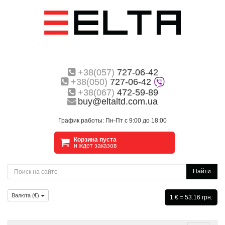
+38(057)
727-06-42
+38(050)
727-06-42
+38(067)
472-59-89
buy@eltaltd.com.ua
График работы: Пн-Пт с 9:00 до 18:00
Корзина пуста
и ждет заказов
Найти
Валюта (
€
)
1 € = 53.16 грн.