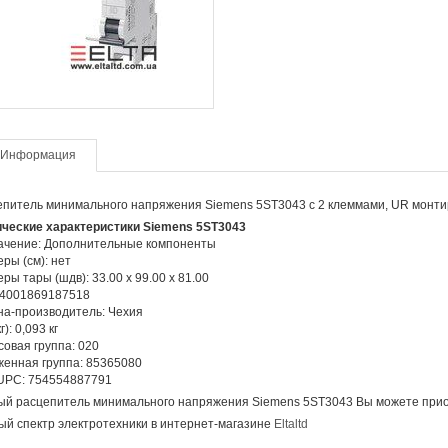
Информация
питель минимального напряжения Siemens 5ST3043 с 2 клеммами, UR монтир
ические характеристики Siemens 5ST3043
ачение: Дополнительные компоненты
ры (см): нет
ры тары (шдв): 33.00 x 99.00 x 81.00
 4001869187518
а-производитель: Чехия
г): 0,093 кг
овая группа: 020
енная группа: 85365080
UPC: 754554887791
й расцепитель минимального напряжения Siemens 5ST3043 Вы можете приоб
й спектр электротехники в интернет-магазине
Eltaltd