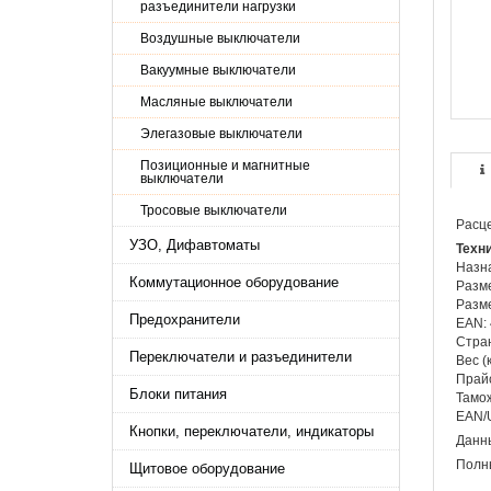
разъединители нагрузки
Воздушные выключатели
Вакуумные выключатели
Масляные выключатели
Элегазовые выключатели
Позиционные и магнитные
выключатели
Тросовые выключатели
Расце
УЗО, Дифавтоматы
Техн
Назн
Коммутационное оборудование
Разме
Разме
Предохранители
EAN:
Стран
Переключатели и разъединители
Вес (к
Прайс
Блоки питания
Тамож
EAN/
Кнопки, переключатели, индикаторы
Данны
Полны
Щитовое оборудование