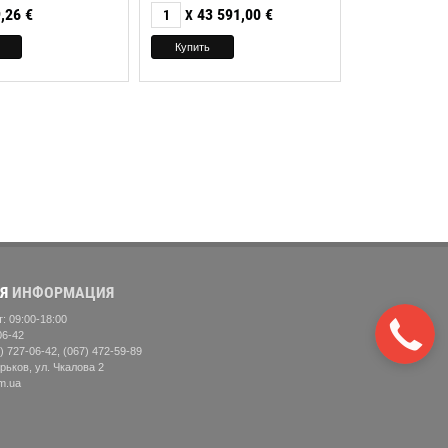
,26
€
43 591,00
€
X
Я
ИНФОРМАЦИЯ
: 09:00-18:00
Закажите
06-42
звонок
) 727-06-42, (067) 472-59-89
рьков, ул. Чкалова 2
m.ua