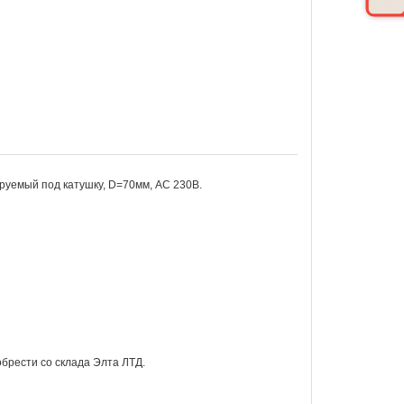
уемый под катушку, D=70мм, АС 230В.
рести со склада Элта ЛТД.