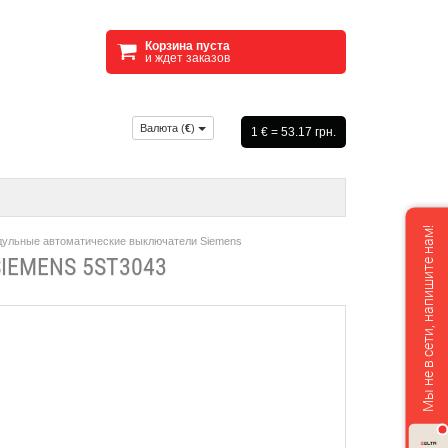
Корзина пуста
и ждет заказов
Валюта (
€
)
1 € = 53.17 грн.
Мы не в сети, напишите нам!
ульные автоматические выключатели Siemens
EMENS 5ST3043