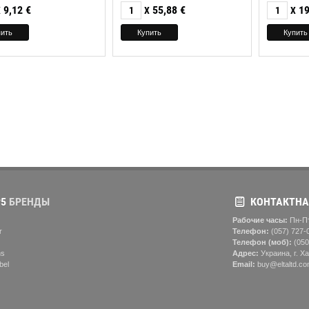
9,12
€
55,88
€
19
X
X
X
5
БРЕНДЫ
КОНТАКТНА
Рабочие часы:
Пн-Пт
r
Телефон:
(057) ‎727-
Телефон (моб):
(050
ns
Адрес:
Украина, г. Ха
bel
Email:
buy@eltaltd.co