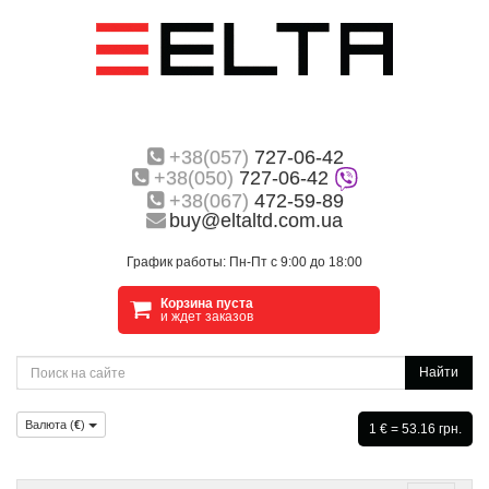
+38(057)
727-06-42
+38(050)
727-06-42
+38(067)
472-59-89
buy@eltaltd.com.ua
График работы: Пн-Пт с 9:00 до 18:00
Корзина пуста
и ждет заказов
Найти
Валюта (
€
)
1 € = 53.16 грн.