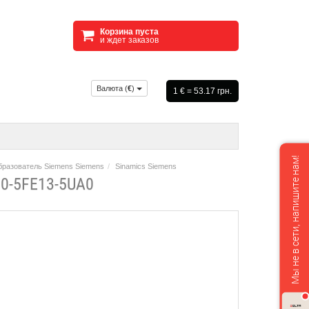
Корзина пуста
и ждет заказов
Валюта (
€
)
1 € = 53.17 грн.
Мы не в сети, напишите нам!
бразователь Siemens Siemens
Sinamics Siemens
0-5FE13-5UA0