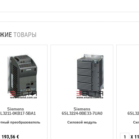
ОЖИЕ
ТОВАРЫ
Siemens
Siemens
L3211-0KB17-5BA1
6SL3224-0BE33-7UA0
6SL32
отный преобразователь
Силовой модуль
Си
193,56
€
11
X
X