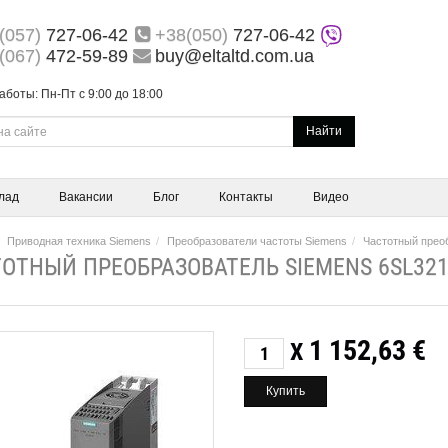
(057)
727-06-42
+38(050)
727-06-42
(067)
472-59-89
buy@eltaltd.com.ua
аботы: Пн-Пт с 9:00 до 18:00
Найти
лад
Вакансии
Блог
Контакты
Видео
Приводная техника Siemens
Преобразователи частоты Siemens
Частотный прео
ОТНЫЙ ПРЕОБРАЗОВАТЕЛЬ SIEMENS 6SL321
1 152,63
€
X