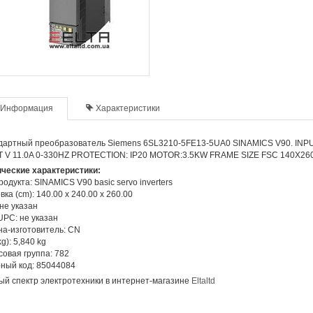
Информация
Характеристики
артный преобразователь Siemens 6SL3210-5FE13-5UA0 SINAMICS V90. INPUT
T V 11.0A 0-330HZ PROTECTION: IP20 MOTOR:3.5KW FRAME SIZE FSC 140X2
ические характеристики:
родукта: SINAMICS V90 basic servo inverters
вка (cm): 140.00 x 240.00 x 260.00
не указан
PC: не указан
а-изготовитель: CN
kg): 5,840 kg
овая группа: 782
ный код: 85044084
й спектр электротехники в интернет-магазине
Eltaltd