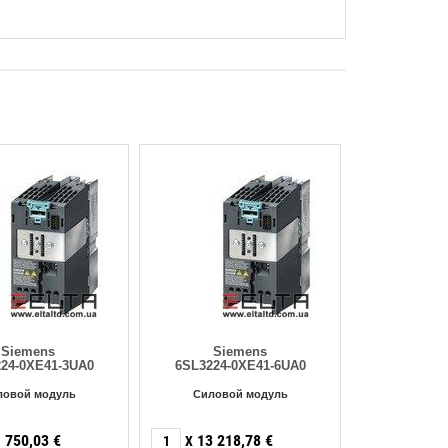
Siemens
Siemens
24-0XE41-3UA0
6SL3224-0XE41-6UA0
ловой модуль
Силовой модуль
 750,03
€
13 218,78
€
X