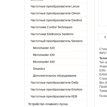
Частотные преобразователи Lenze
Частотные преобразователи Omron
Частотные преобразователи Danfoss
Частотники Control Techniques
Частотники Elettronica Santerno
Частотный преобразователь Siemens
Micromaster 420
Станд
INPU
Micromaster 430
Техн
Micromaster 440
Тип п
Упако
Sinamics
EAN: 
EAN/U
Дополнительное оборудование
Стран
Частотные преобразователи Delta
Вес (
Прайс
Частотные преобразователи Emotron
Товар
Полны
Частотные преобразователи KEB
Устройство плавного пуска