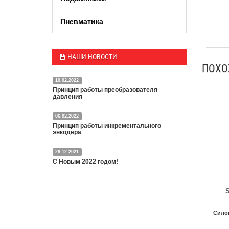
Пневматика
НАШИ НОВОСТИ
ПОХ
10.02.2022
Принцип работы преобразователя
давления
06.02.2022
Датчик или преобразователь давления — это
Принцип работы инкрементального
специальное устройство, преобразующее
энкодера
давление среды в пропорциональный
электрический сигнал.
28.12.2021
Энкодер представляет собой специальный датчик,
Подробнее
С Новым 2022 годом!
преобразующий угловое перемещение в
электрический сигнал.
С Новым 2022 годом и Рождеством Христовым,
Подробнее
S
дорогие друзья и партнёры!
Подробнее
Сило