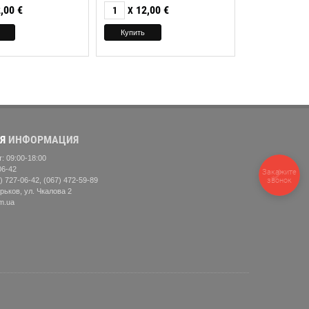
,00
€
12,00
€
X
Я
ИНФОРМАЦИЯ
: 09:00-18:00
06-42
Закажите
звонок
) 727-06-42, (067) 472-59-89
рьков, ул. Чкалова 2
m.ua