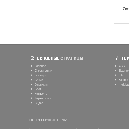
Уто
ОСНОВНЫЕ
СТРАНИЦЫ
ТОР
Главная
ABB
О компании
Baume
Бренды
Eltra
Склад
Sieme
Вакансии
Heluka
Блог
Контакты
Карта сайта
Видео
ООО "ELTA" © 2014 - 2026