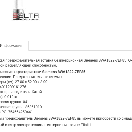
Информация
ая предохранительная вставка безинерционная Siemens 8WA1822-7EF85. G-ти
кой расцепляющей способностью.
ические характеристики Siemens 8WA1822-7EF85:
ачение: Предохранительные клеммы
ры (см): 27.00 x 52.00 x 8.00
 4011209161276
а-производитель: Китай
г): 0,012 кг
овая группа: 041
енная группа: 85361010
UPC: 754554250441
й предохранитель Siemens 8WA1822-7EF85 вы можете приобрести со склада
й спектр электротехники в интернет-магазине
Eltaltd