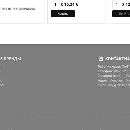
16,24
€
12
X
X
чните цену у менеджера
5
БРЕНДЫ
КОНТАКТНА
Рабочие часы:
Пн-Пт
r
Телефон:
(057) ‎727-
Телефон (моб):
(050
ns
Адрес:
Украина, г. Ха
bel
Email:
buy@eltaltd.co