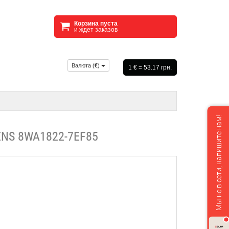
Корзина пуста
и ждет заказов
Валюта (
€
)
1 € = 53.17 грн.
Мы не в сети, напишите нам!
NS 8WA1822-7EF85