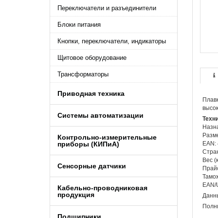
Переключатели и разъединители
Блоки питания
Кнопки, переключатели, индикаторы
Щитовое оборудование
Трансформаторы
Приводная техника
Плавк
высо
Системы автоматизации
Техн
Назн
Разме
Контрольно-измерительные
приборы (КИПиA)
EAN:
Стран
Вес (к
Сенсорные датчики
Прайс
Тамож
EAN/
Кабельно-проводниковая
продукция
Данны
Полны
Подшипники