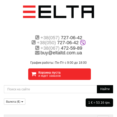
+38(057)
727-06-42
+38(050)
727-06-42
+38(067)
472-59-89
buy@eltaltd.com.ua
График работы: Пн-Пт с 9:00 до 18:00
Корзина пуста
и ждет заказов
Найти
Валюта (
€
)
1 € = 53.16 грн.