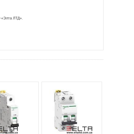
О «Элта ЛТД».