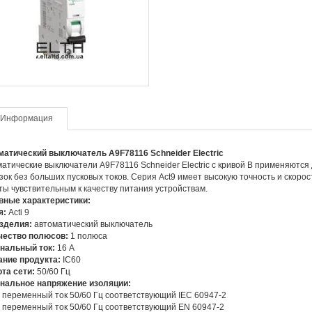
Информация
матический выключатель
A9
F78116
Schneider
Electric
атические выключатели A9F78116 Schneider Electric с кривой B применяются 
зок без больших пусковых токов. Серия Act9 имеет высокую точность и скоро
ы чувствительным к качеству питания устройствам.
вные характеристики:
я:
Acti 9
изделия:
автоматический выключатель
чество полюсов:
1 полюса
нальный ток:
16 А
ание продукта:
IC60
та сети:
50/60 Гц
нальное напряжение изоляции:
 переменный ток 50/60 Гц соответствующий IEC 60947-2
 переменный ток 50/60 Гц соответствующий EN 60947-2