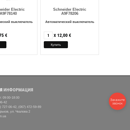
eider Electric
Schneider Electric
A9F78140
A9F78206
ческий выключатель
Автоматический выключатель
75
€
12,00
€
X
Я
ИНФОРМАЦИЯ
: 09:00-18:00
Закажите
06-42
звонок
) 727-06-42, (067) 472-59-89
рьков, ул. Чкалова 2
m.ua