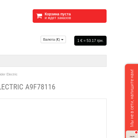
Корзина пуста
и ждет заказов
Валюта (
€
)
1 € = 53.17 грн.
Мы не в сети, напишите нам!
er Electric
ECTRIC A9F78116