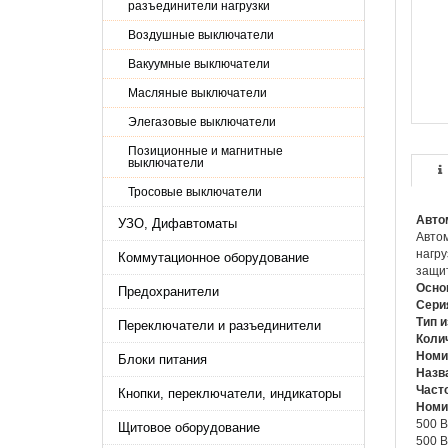
разъединители нагрузки
Воздушные выключатели
Вакуумные выключатели
Масляные выключатели
Элегазовые выключатели
Позиционные и магнитные
выключатели
Тросовые выключатели
Авто
УЗО, Дифавтоматы
Автом
нагру
Коммутационное оборудование
защит
Осно
Предохранители
Сери
Тип 
Переключатели и разъединители
Коли
Номи
Блоки питания
Назв
Часто
Кнопки, переключатели, индикаторы
Номи
500 В
Щитовое оборудование
500 В