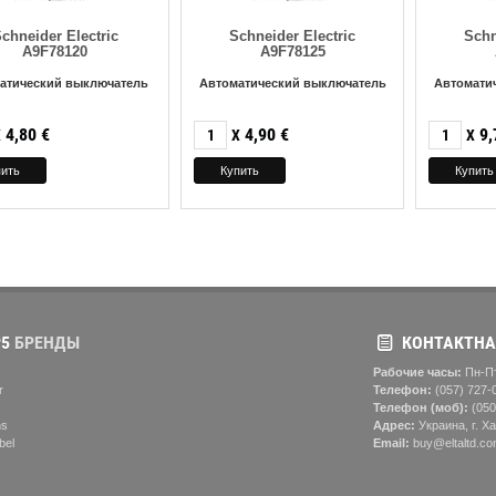
chneider Electric
Schneider Electric
Schn
A9F78120
A9F78125
атический выключатель
Автоматический выключатель
Автомати
4,80
€
4,90
€
9,
X
X
X
5
БРЕНДЫ
КОНТАКТНА
Рабочие часы:
Пн-Пт
r
Телефон:
(057) ‎727-
Телефон (моб):
(050
ns
Адрес:
Украина, г. Ха
bel
Email:
buy@eltaltd.co