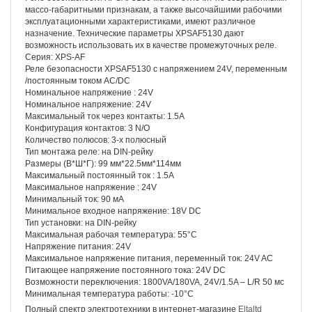
массо-габаритными признакам, а также высочайшими рабочими
эксплуатационными характеристиками, имеют различное
назначение. Технические параметры XPSAF5130 дают
возможность использовать их в качестве промежуточных реле.
Серия: XPS-AF
Реле безопасности XPSAF5130 с напряжением 24V, переменным
/постоянным током AC/DC
Номинальное напряжение : 24V
Номинальное напряжение: 24V
Максимальный ток через контакты: 1.5A
Конфигурация контактов: 3 N/O
Количество полюсов: 3-х полюсный
Тип монтажа реле: на DIN-рейку
Размеры (В*Ш*Г): 99 мм*22.5мм*114мм
Максимальный постоянный ток : 1.5A
Максимальное напряжение : 24V
Минимальный ток: 90 мА
Минимальное входное напряжение: 18V DC
Тип установки: на DIN-рейку
Максимальная рабочая температура: 55°C
Напряжение питания: 24V
Максимальное напряжение питания, переменный ток: 24V AC
Питающее напряжение постоянного тока: 24V DC
Возможности переключения: 1800VA/180VA, 24V/1.5A – L/R 50 мс
Минимальная температура работы: -10°C
Полный спектр электротехники в интернет-магазине
Eltaltd