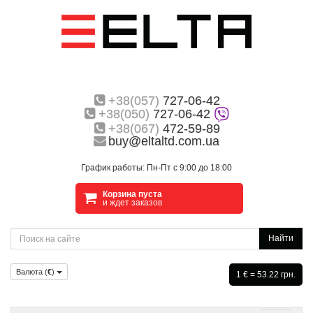
+38(057)
727-06-42
+38(050)
727-06-42
+38(067)
472-59-89
buy@eltaltd.com.ua
График работы: Пн-Пт с 9:00 до 18:00
Корзина пуста
и ждет заказов
Найти
Валюта (
€
)
1 € = 53.22 грн.