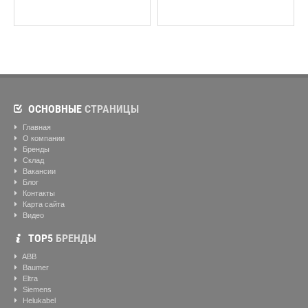
ОСНОВНЫЕ
СТРАНИЦЫ
Главная
О компании
Бренды
Склад
Вакансии
Блог
Контакты
Карта сайта
Видео
ТОР5
БРЕНДЫ
ABB
Baumer
Eltra
Siemens
Helukabel