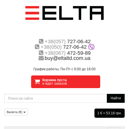
+38(057)
727-06-42
+38(050)
727-06-42
+38(067)
472-59-89
buy@eltaltd.com.ua
График работы: Пн-Пт с 9:00 до 18:00
Корзина пуста
и ждет заказов
Найти
Валюта (
€
)
1 € = 53.16 грн.