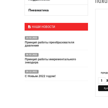
ПОХ
Пневматика
НАШИ НОВОСТИ
10.02.2022
Принцип работы преобразователя
давления
06.02.2022
Датчик или преобразователь давления — это
Принцип работы инкрементального
специальное устройство, преобразующее
энкодера
давление среды в пропорциональный
электрический сигнал.
28.12.2021
пред
Энкодер представляет собой специальный датчик,
Подробнее
С Новым 2022 годом!
преобразующий угловое перемещение в
электрический сигнал.
С Новым 2022 годом и Рождеством Христовым,
Подробнее
дорогие друзья и партнёры!
Подробнее