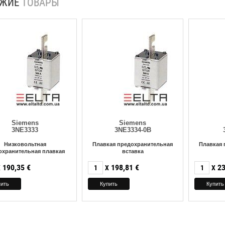
ОЖИЕ
ТОВАРЫ
Siemens
Siemens
3NE3333
3NE3334-0B
Низковольтная
Плавкая предохранительная
Плавкая 
охранительная плавкая
вставка
190,35
€
198,81
€
23
X
X
X