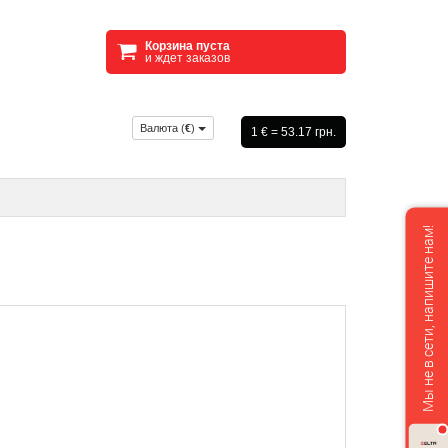
Корзина пуста
и ждет заказов
Валюта (
€
)
1 € = 53.17 грн.
Мы не в сети, напишите нам!