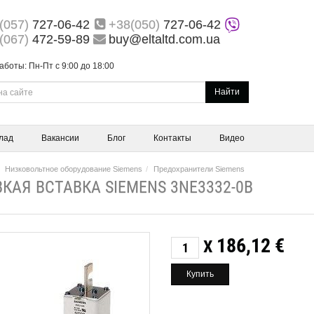
(057)
727-06-42
+38(050)
727-06-42
(067)
472-59-89
buy@eltaltd.com.ua
аботы: Пн-Пт с 9:00 до 18:00
Найти
лад
Вакансии
Блог
Контакты
Видео
Низковольтное оборудование Siemens
Предохранители Siemens
КАЯ ВСТАВКА SIEMENS 3NE3332-0B
186,12
€
X