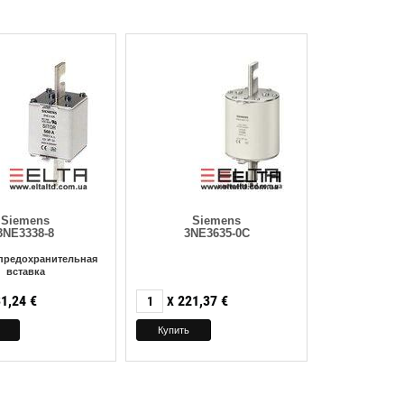
Siemens
Siemens
3NE3338-8
3NE3635-0C
предохранительная
вставка
1,24
€
221,37
€
X