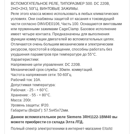
ВСПОМОГАТЕЛЬНОЕ РЕЛЕ, ТИПОРАЗМЕР S00. DC 220В,
2НО+2НЗ, 50ГЦ. ВИНТОВЫЕ ЗАЖИМЫ.
Реле этого класса можно использовать в любых климатических
условиях. Они снабжены защитой от касания к токоведущей
части согласно DINVDE0106, Часть 100. Оснащаются винтовыми
или пружинными зажимами CageClamp. Базовое исполнение
имеет четыре контакта. Предназначены для выполнения
функции коммутации двигателей во вспомогательных цепях.
Отличаются очень большим механическим и электрическим
ресурсом, простотой в обращении, способны работать без
ухудшения параметров при температуре до 55°С.
Характеристики:
Напряжение цепи управления: DС 220В.
Механический срок службы: 30млн. коммутаций.
Частота напряжения сети: 50-60Гц.
Рабочий ток: 10А.
Допустимая температура:
Рабочая: - 25 - + 60°С.
Хранение: - 55 - + 80°С.
Масса: 200г.
Уровень защиты: IP20.
Габариты (ВхШхГ): 57.5х45х72мм.
Данное вспомогательное реле Siemens 3RH1122-1BM40 вы
можете приобрести со склада Элта ЛТД.
Полный спектр электротехники в интернет-магазине
Eltaltd