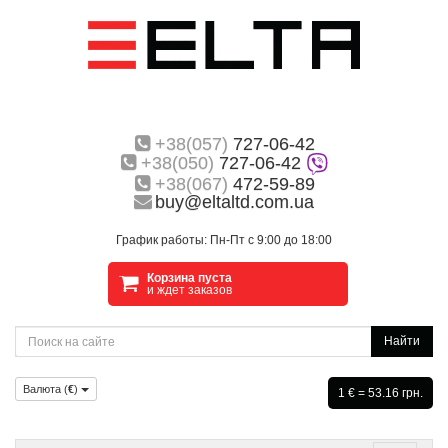
+38(057)
727-06-42
+38(050)
727-06-42
+38(067)
472-59-89
buy@eltaltd.com.ua
График работы: Пн-Пт с 9:00 до 18:00
Корзина пуста
и ждет заказов
Найти
Валюта (
€
)
1 € = 53.16 грн.