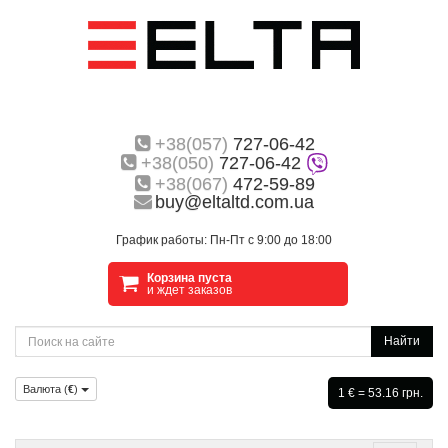
+38(057)
727-06-42
+38(050)
727-06-42
+38(067)
472-59-89
buy@eltaltd.com.ua
График работы: Пн-Пт с 9:00 до 18:00
Корзина пуста
и ждет заказов
Найти
Валюта (
€
)
1 € = 53.16 грн.